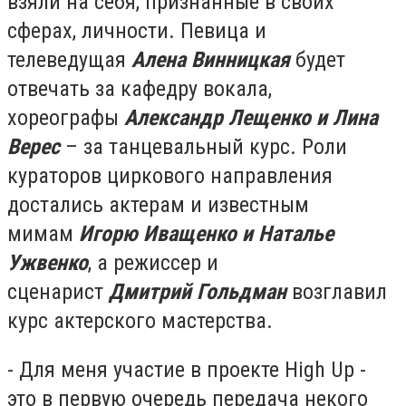
взяли на себя, признанные в своих
сферах, личности. Певица и
телеведущая
Алена Винницкая
будет
отвечать за кафедру вокала,
хореографы
Александр Лещенко и Лина
Верес
– за танцевальный курс. Роли
кураторов циркового направления
достались актерам и известным
мимам
Игорю Иващенко и Наталье
Ужвенко
, а режиссер и
сценарист
Дмитрий Гольдман
возглавил
курс актерского мастерства.
- Для меня участие в проекте High Up -
это в первую очередь передача некого