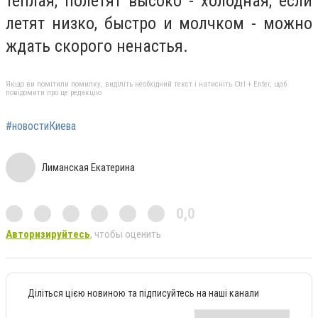
теплая; полетят высоко - холодная; если
летят низко, быстро и молчком - можно
ждать скорого ненастья.
Якщо ви помітили помилку, виділіть необхідний текст і натисніть Ctrl + Enter, щоб
повідомити про це редакцію
#новостиКиева
Лиманская Екатерина
0,0
Авторизируйтесь
, чтобы оценить
Діліться цією новиною та підписуйтесь на наші канали