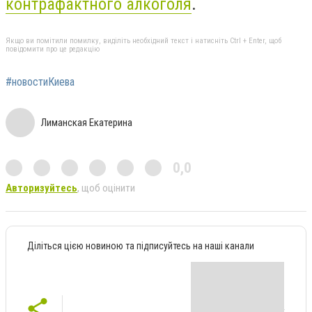
контрафактного алкоголя
.
Якщо ви помітили помилку, виділіть необхідний текст і натисніть Ctrl + Enter, щоб
повідомити про це редакцію
#новостиКиева
Лиманская Екатерина
0,0
Авторизуйтесь
, щоб оцінити
Діліться цією новиною та підписуйтесь на наші канали