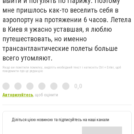
выйти и погулять по Парижу. Поэтому
мне пришлось как-то веселить себя в
аэропорту на протяжении 6 часов. Летела
в Киев я ужасно уставшая, я люблю
путешествовать, но именно
трансантлантические полеты больше
всего утомляют.
Якщо ви помітили помилку, виділіть необхідний текст і натисніть Ctrl + Enter, щоб
повідомити про це редакцію
0,0
Авторизуйтесь
, щоб оцінити
Діліться цією новиною та підписуйтесь на наші канали