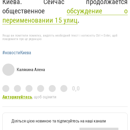
Киева. Сейчас продолжается
общественное
обсуждение о
переименовании 15 улиц
.
Якщо ви помітили помилку, виділіть необхідний текст і натисніть Ctrl + Enter, щоб
повідомити про це редакцію
#новостиКиева
Калякина Алена
0,0
Авторизуйтесь
, щоб оцінити
Діліться цією новиною та підписуйтесь на наші канали