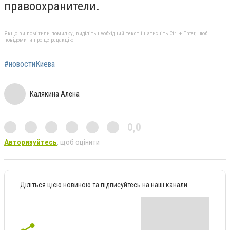
правоохранители.
Якщо ви помітили помилку, виділіть необхідний текст і натисніть Ctrl + Enter, щоб
повідомити про це редакцію
#новостиКиева
Калякина Алена
0,0
Авторизуйтесь
, щоб оцінити
Діліться цією новиною та підписуйтесь на наші канали