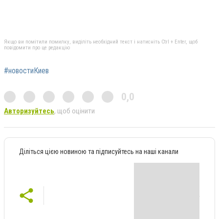
Якщо ви помітили помилку, виділіть необхідний текст і натисніть Ctrl + Enter, щоб
повідомити про це редакцію
#новостиКиев
0,0
Авторизуйтесь
, щоб оцінити
Діліться цією новиною та підписуйтесь на наші канали