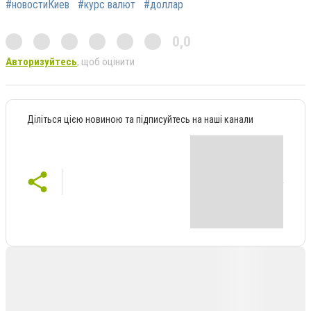
#новостиКиев
#курс валют
#доллар
0,0
Авторизуйтесь
, щоб оцінити
Діліться цією новиною та підписуйтесь на наші канали