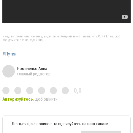
Якщо ви помітили помилку, виділіть необхідний текст і натисніть Ctrl + Enter, щоб
повідомити про це редакцію
#Путин
Романенко Анна
главный редактор
0,0
Авторизуйтесь
, щоб оцінити
Діліться цією новиною та підписуйтесь на наші канали