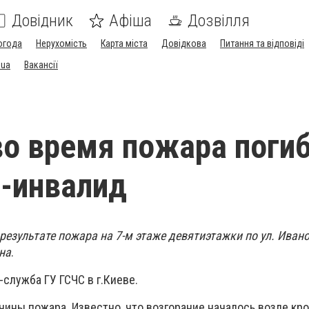
Довідник
Афіша
Дозвілля
огода
Нерухомість
Карта міста
Довідкова
Питання та відповіді
.ua
Вакансії
во время пожара поги
-инвалид
 результате пожара на 7-м этаже девятиэтажки по ул. Ивано
на
.
служба ГУ ГСЧС в г.Киеве.
ины пожара. Известно, что возгорание началось возле кр