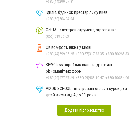
+380(44)290-77-81
Ідилія, будинок престарілих у Києві
+380(50)504-04-04
GetUA - електроінструмент, агротехніка
(066) 619 35 03
СК Комфорт, вікна у Києві
+380(44)599-95-25, +380(67)317-33-35, +380(50)265-33-35
KIEVGlass виробляє скло та дзеркало
різноманітних форм
+380(96)477-97-29, +380(99)933-10-47, +380(50)334-66-26, +380(98)553-52-66
VIXON SCHOOL - інтегровані онлайн-курси для
дітей віком від 4 до 11 років
Додати підприємство