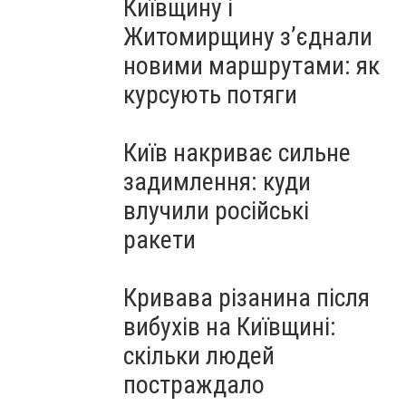
Київщину і
Житомирщину з’єднали
новими маршрутами: як
курсують потяги
Київ накриває сильне
задимлення: куди
влучили російські
ракети
Кривава різанина після
вибухів на Київщині:
скільки людей
постраждало