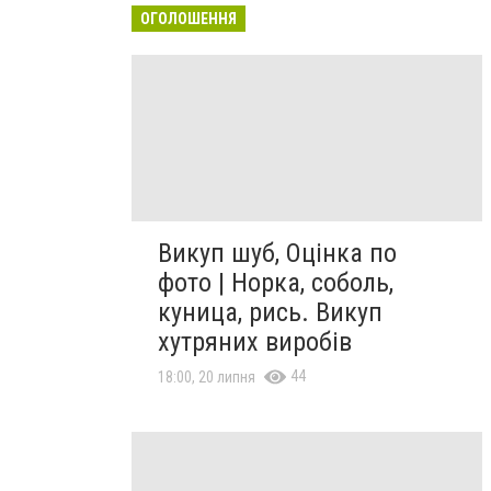
ОГОЛОШЕННЯ
Викуп шуб, Оцінка по
фото | Норка, соболь,
куница, рись. Викуп
хутряних виробів
44
18:00, 20 липня