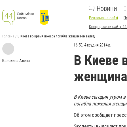
Новини
Реклама на сайті
П
Спецпроєкти сайту 44
Головна
В Киеве во время пожара погибла женщина-инвалид
16:50, 4 грудня 2014 р.
В Киеве 
Калякина Алена
женщина
В Киеве сегодня утром в
погибла пожилая женщи
Об этом сообщает пресс-
Эксперты выясняют прич