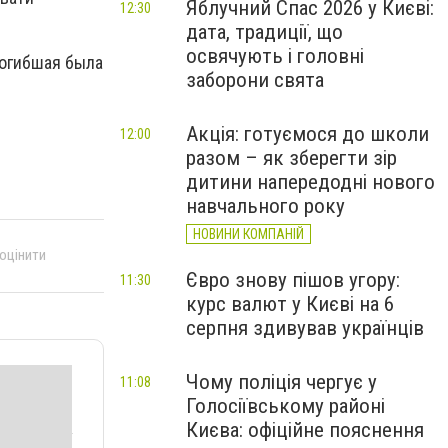
Яблучний Спас 2026 у Києві:
12:30
дата, традиції, що
освячують і головні
погибшая была
заборони свята
Акція: готуємося до школи
12:00
разом – як зберегти зір
дитини напередодні нового
навчального року
НОВИНИ КОМПАНІЙ
 оцінити
Євро знову пішов угору:
11:30
курс валют у Києві на 6
серпня здивував українців
Чому поліція чергує у
11:08
Голосіївському районі
Києва: офіційне пояснення