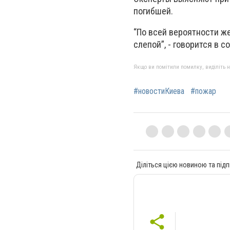
погибшей.
“По всей вероятности ж
слепой”, - говорится в 
Якщо ви помітили помилку, виділіть нео
#новостиКиева
#пожар
Діліться цією новиною та підп