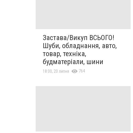
Застава/Викуп ВСЬОГО!
Шуби, обладнання, авто,
товар, техніка,
будматеріали, шини
764
18:00, 20 липня