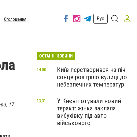
Рус
Оголошення
ОСТАННІ НОВИНИ
бла
Київ перетворився на піч:
14:00
сонце розігріло вулиці до
небезпечних температур
У Києві готували новий
13:31
ва, 17
теракт: жінка заклала
вибухівку під авто
військового
овати