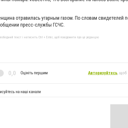
енщина отравилась угарным газом. По словам свидетелей 
сообщении пресс-службы ГСЧС.
бхідний текст і натисніть Ctrl + Enter, щоб повідомити про це редакцію
0,0
Оцініть першим
Авторизуйтесь
, щоб
исуйтесь на наші канали