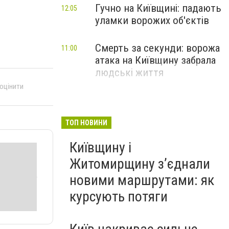
Гучно на Київщині: падають
12:05
уламки ворожих об'єктів
Смерть за секунди: ворожа
11:00
атака на Київщину забрала
людські життя
 оцінити
ТОП НОВИНИ
Київщину і
Житомирщину з’єднали
новими маршрутами: як
курсують потяги