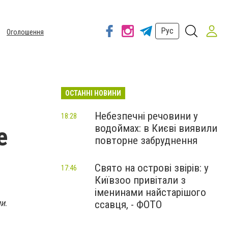
Рус
Оголошення
ОСТАННІ НОВИНИ
Небезпечні речовини у
18:28
водоймах: в Києві виявили
е
повторне забруднення
Свято на острові звірів: у
17:46
Київзоо привітали з
іменинами найстарішого
ии
.
ссавця, - ФОТО