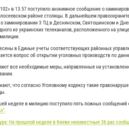
«102» в 13.57 поступило анонимное сообщение о заминиров
Голосеевском районе столицы. В дальнейшем правоохранит
о заминировании 3 ТЦ в Деснянском, Святошинском и Дн
одного из украинских телеканалов, расположенного на улиц
 милиции.
несены в Единые учеты соответствующих районных управл
ается вопрос об открытии уголовных производств по данн
ают все необходимые меры, направленные на установлени
вании.
нают, что согласно Уголовному кодексу такие правонаруш
ды.
шей неделе в милицию поступило пять ложных сообщений 
л”
.
ура: На прошлой неделе в Киеве неизвестные 36 раз сооб