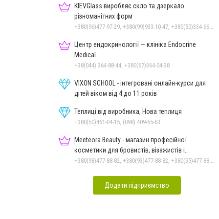
KIEVGlass виробляє скло та дзеркало
різноманітних форм
+380(96)477-97-29, +380(99)933-10-47, +380(50)334-66-26, +380(98)553-52-66
Центр ендокринології — клініка Endocrine
Medical
+38(044) 364-88-44, +380(67)364-04-38
VIXON SCHOOL - інтегровані онлайн-курси для
дітей віком від 4 до 11 років
Теплиці від виробника, Нова теплиця
+380(50)461-04-15, (098) 409-65-63
Meeteora Beauty - магазин професійної
косметики для бровистів, візажистів і
ламімейкерів
+380(98)477-88-82, +380(93)477-88-82, +380(95)477-88-82
Додати підприємство