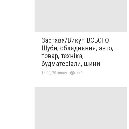
Застава/Викуп ВСЬОГО!
Шуби, обладнання, авто,
товар, техніка,
будматеріали, шини
764
18:00, 20 липня