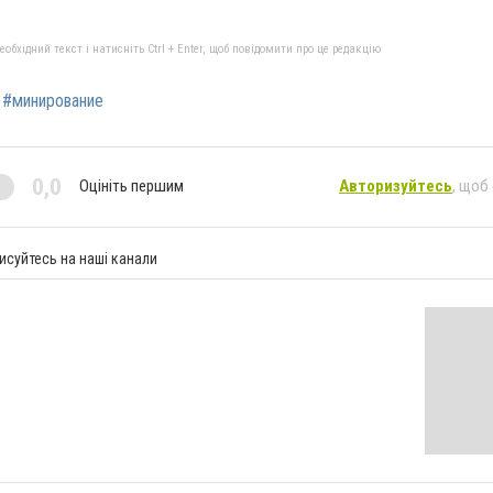
бхідний текст і натисніть Ctrl + Enter, щоб повідомити про це редакцію
#минирование
0,0
Оцініть першим
Авторизуйтесь
, щоб
исуйтесь на наші канали