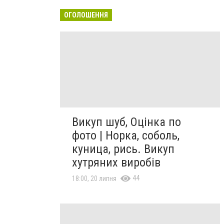
ОГОЛОШЕННЯ
Викуп шуб, Оцінка по
фото | Норка, соболь,
куница, рись. Викуп
хутряних виробів
44
18:00, 20 липня