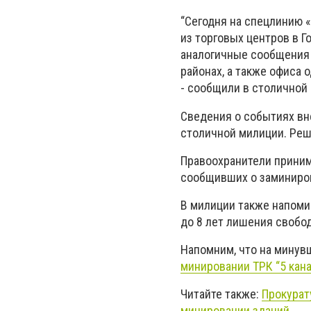
“Сегодня на спецлинию 
из торговых центров в 
аналогичные сообщения 
районах, а также офиса 
- сообщили в столичной
Сведения о событиях в
столичной милиции. Реш
Правоохранители приним
сообщивших о заминиро
В милиции также напоми
до 8 лет лишения свобо
Напомним, что на минув
минировании ТРК “5 кана
Читайте также:
Прокурат
минировании зданий