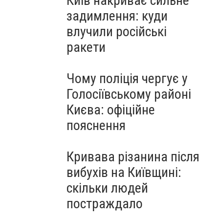
Київ накриває сильне
задимлення: куди
влучили російські
ракети
Чому поліція чергує у
Голосіївському районі
Києва: офіційне
пояснення
Кривава різанина після
вибухів на Київщині:
скільки людей
постраждало