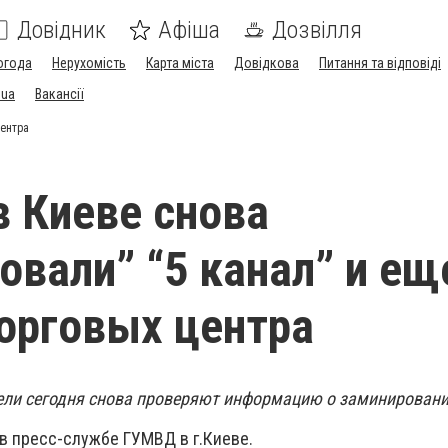
Довідник
Афіша
Дозвілля
огода
Нерухомість
Карта міста
Довідкова
Питання та відповіді
.ua
Вакансії
центра
в Киеве снова
овали” “5 канал” и ещ
орговых центра
ели сегодня снова проверяют информацию о заминирован
в пресс-службе ГУМВД в г.Киеве.