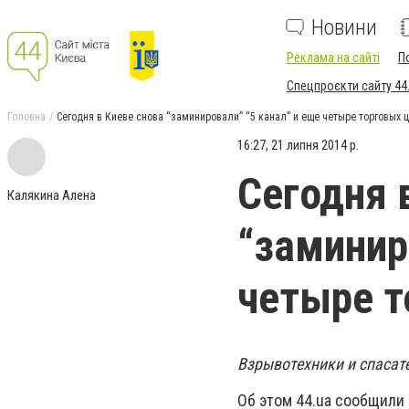
Новини
Реклама на сайті
П
Спецпроєкти сайту 44
Головна
Сегодня в Киеве снова “заминировали” “5 канал” и еще четыре торговых 
16:27, 21 липня 2014 р.
Сегодня 
Калякина Алена
“заминир
четыре т
Взрывотехники и спасат
Об этом 44.ua сообщили 