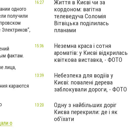
Життя в Києві чи за
16:27
кордоном: вагітна
ании одного
телеведуча Соломія
ели получили
Вітвіцька поділилась
епровском
планами
е Электриков”,
Неземна краса і сотня
15:36
ений
ароматів: у Києві відкрилась
ым фактам.
квіткова виставка, - ФОТО
е лица,
Небезпека для водіїв у
13:39
Києві: повалені дерева
ения караются
заблокували дороги, - ФОТО
о
Одну з найбільших доріг
13:20
Києва перекрили: де і як
об’їхати
щали о