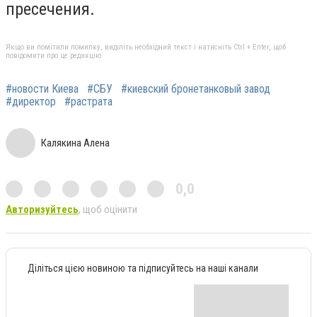
пресечения.
Якщо ви помітили помилку, виділіть необхідний текст і натисніть Ctrl + Enter, щоб
повідомити про це редакцію
#новости Киева
#СБУ
#киевский бронетанковый завод
#директор
#растрата
Калякина Алена
0,0
Авторизуйтесь
, щоб оцінити
Діліться цією новиною та підписуйтесь на наші канали