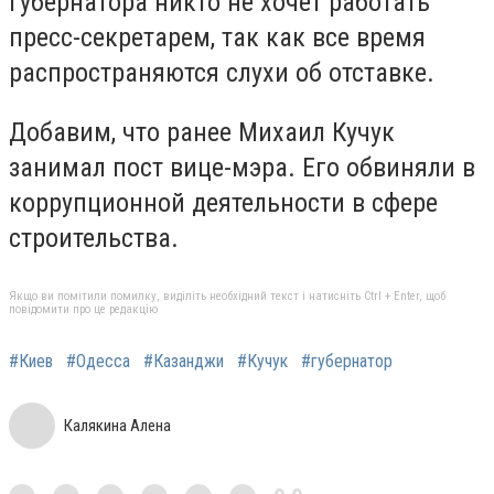
губернатора никто не хочет работать
пресс-секретарем, так как все время
распространяются слухи об отставке.
Добавим, что ранее Михаил Кучук
занимал пост вице-мэра. Его обвиняли в
коррупционной деятельности в сфере
строительства.
Якщо ви помітили помилку, виділіть необхідний текст і натисніть Ctrl + Enter, щоб
повідомити про це редакцію
#Киев
#Одесса
#Казанджи
#Кучук
#губернатор
Калякина Алена