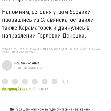
Напомним, сегодня утром боевики
прорвались из Славянска, оставили
также Караматорск и двинулись в
направлении Горловки-Донецка.
Якщо ви помітили помилку, виділіть необхідний текст і натисніть Ctrl + Enter, щоб
повідомити про це редакцію
Романенко Анна
главный редактор
0,0
Авторизуйтесь
, щоб оцінити
Діліться цією новиною та підписуйтесь на наші канали