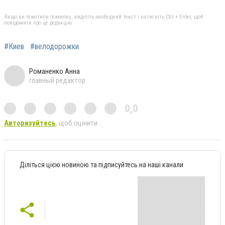
Якщо ви помітили помилку, виділіть необхідний текст і натисніть Ctrl + Enter, щоб
повідомити про це редакцію
#Киев
#велодорожки
Романенко Анна
главный редактор
0,0
Авторизуйтесь
, щоб оцінити
Діліться цією новиною та підписуйтесь на наші канали