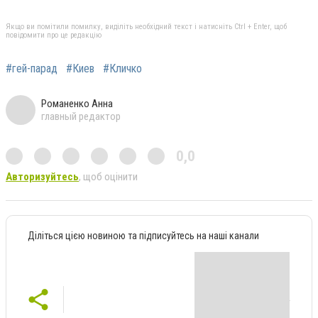
Якщо ви помітили помилку, виділіть необхідний текст і натисніть Ctrl + Enter, щоб
повідомити про це редакцію
#гей-парад
#Киев
#Кличко
Романенко Анна
главный редактор
0,0
Авторизуйтесь
, щоб оцінити
Діліться цією новиною та підписуйтесь на наші канали