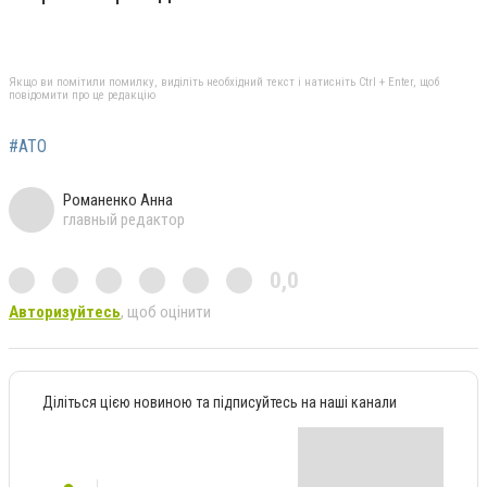
Якщо ви помітили помилку, виділіть необхідний текст і натисніть Ctrl + Enter, щоб
повідомити про це редакцію
#АТО
Романенко Анна
главный редактор
0,0
Авторизуйтесь
, щоб оцінити
Діліться цією новиною та підписуйтесь на наші канали