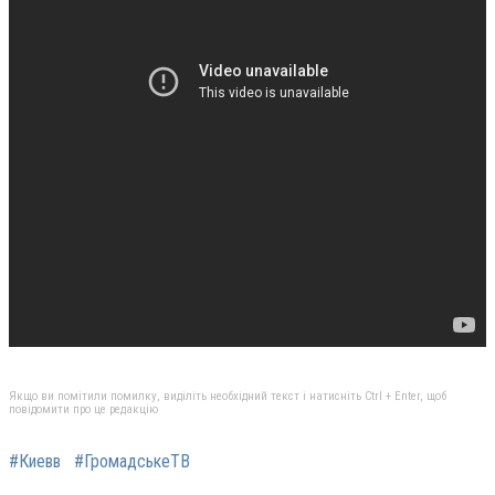
Якщо ви помітили помилку, виділіть необхідний текст і натисніть Ctrl + Enter, щоб
повідомити про це редакцію
#Киевв
#ГромадськеТВ