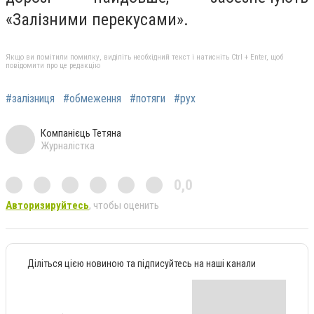
«Залізними перекусами».
Якщо ви помітили помилку, виділіть необхідний текст і натисніть Ctrl + Enter, щоб
повідомити про це редакцію
#залізниця
#обмеження
#потяги
#рух
Компанієць Тетяна
Журналістка
0,0
Авторизируйтесь
, чтобы оценить
Діліться цією новиною та підписуйтесь на наші канали