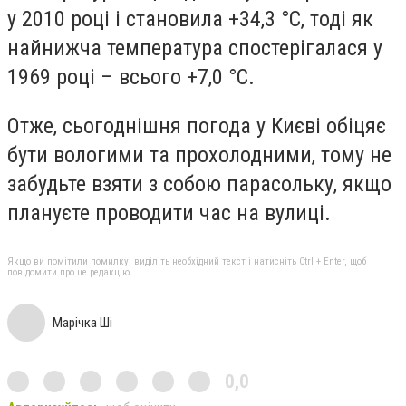
у 2010 році і становила +34,3 °С, тоді як
найнижча температура спостерігалася у
1969 році – всього +7,0 °С.
Отже, сьогоднішня погода у Києві обіцяє
бути вологими та прохолодними, тому не
забудьте взяти з собою парасольку, якщо
плануєте проводити час на вулиці.
Якщо ви помітили помилку, виділіть необхідний текст і натисніть Ctrl + Enter, щоб
повідомити про це редакцію
Марічка Ші
0,0