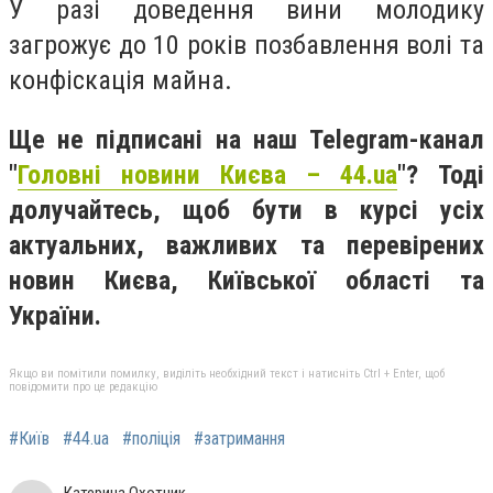
У разі доведення вини молодику
загрожує до 10 років позбавлення волі та
конфіскація майна.
Ще не підписані на наш Telegram-канал
"
Головні новини Києва – 44.ua
"? Тоді
долучайтесь, щоб бути в курсі усіх
актуальних, важливих та перевірених
новин Києва, Київської області та
України.
Якщо ви помітили помилку, виділіть необхідний текст і натисніть Ctrl + Enter, щоб
повідомити про це редакцію
#Київ
#44.ua
#поліція
#затримання