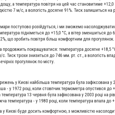
дощу, а температура повітря на цей час становитиме +12,0 
дкістю 7 м/с, а вологість досягне 91%. Тиск залишиться на р
, хмари поступово розійдуться, і ми зможемо насолоджуват
мпература підніметься до +15,0 °С, а вітер зменшиться до 6
72%, що зробить повітря більш комфортним для прогулянок.
да продовжить покращуватися: температура досягне +18,5 °С
с. Тиск трохи знизиться до 746 мм. рт. ст., а вологість впа
ечірніх прогулянок по місту.
тережень у Києві найбільша температура була зафіксована у 2
нша - у 1972 році, коли стовпчик термометра опустився до +6
а температура 13 червня була зафіксована у 2003 році на рівн
жча температура - у 1980 році, коли температура впала до +5
а у Києві буде досить комфортною, з можливістю насолод