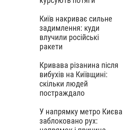
курсують потяги
Київ накриває сильне
задимлення: куди
влучили російські
ракети
Кривава різанина після
вибухів на Київщині:
скільки людей
постраждало
У напрямку метро Києва
заблоковано рух: