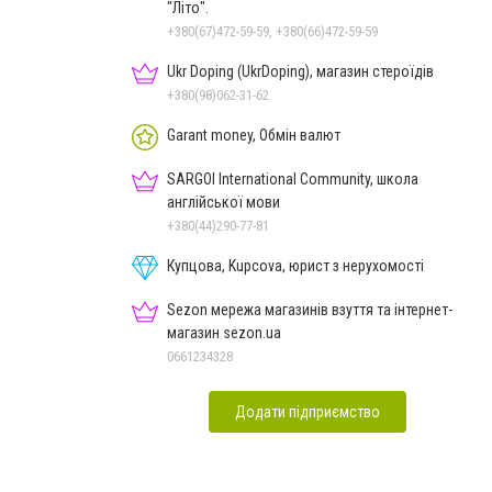
"Літо".
+380(67)472-59-59, +380(66)472-59-59
Ukr Doping (UkrDoping), магазин стероїдів
+380(98)062-31-62
Garant money, Обмін валют
SARGOI International Community, школа
англійської мови
+380(44)290-77-81
Купцова, Kupcova, юрист з нерухомості
Sezon мережа магазинів взуття та інтернет-
магазин sezon.ua
0661234328
Додати підприємство