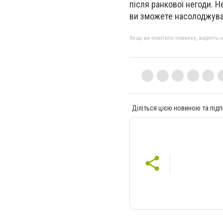
після ранкової негоди. Н
ви зможете насолоджув
Якщо ви помітили помилку, виділіть нео
Діліться цією новиною та підп