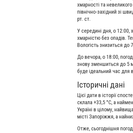
хмарності та невеликого 
північно-західний зі шви
рт. ст.
У середині дня, о 12:00
хмарністю без опадів. Те
Вологість знизиться до 
До вечора, о 18:00, пого
знову зменшиться до 5 м/
буде ідеальний час для в
Історичні дані
Цієї дати в історії спос
склала +33,5 °С, а найме
Україні в цілому, найвищ
місті Запоріжжя, а найни
Отже, сьогоднішня погод