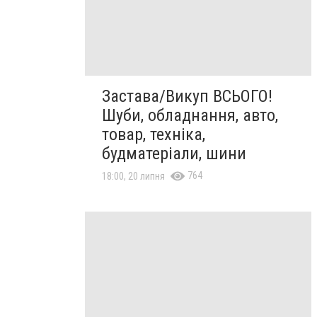
Застава/Викуп ВСЬОГО!
Шуби, обладнання, авто,
товар, техніка,
будматеріали, шини
764
18:00, 20 липня