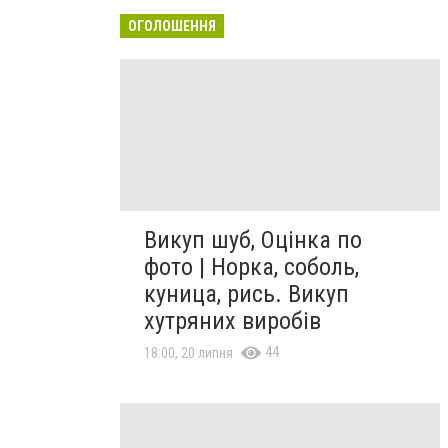
ОГОЛОШЕННЯ
Викуп шуб, Оцінка по
фото | Норка, соболь,
куница, рись. Викуп
хутряних виробів
44
18:00, 20 липня