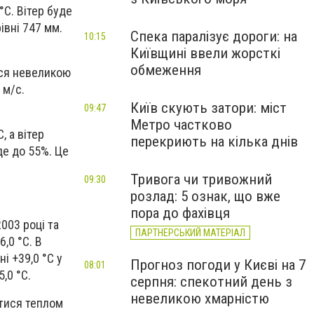
°С. Вітер буде
івні 747 мм.
Спека паралізує дороги: на
10:15
Київщині ввели жорсткі
обмеження
ися невеликою
 м/с.
Київ скують затори: міст
09:47
Метро частково
, а вітер
перекриють на кілька днів
де до 55%. Це
Тривога чи тривожний
09:30
розлад: 5 ознак, що вже
пора до фахівця
003 році та
ПАРТНЕРСЬКИЙ МАТЕРІАЛ
,0 °С. В
і +39,0 °С у
Прогноз погоди у Києві на 7
08:01
,0 °С.
серпня: спекотний день з
невеликою хмарністю
итися теплом