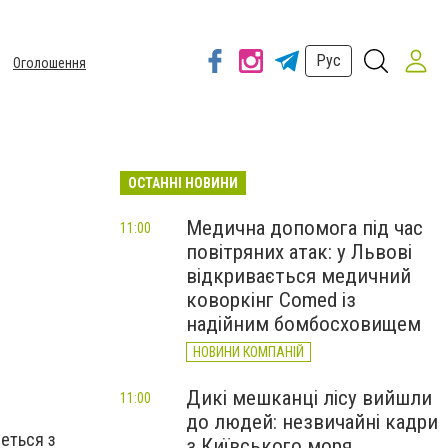
Рус
Оголошення
ОСТАННІ НОВИНИ
Медична допомога під час
11:00
повітряних атак: у Львові
відкривається медичний
коворкінг Comed із
надійним бомбосховищем
НОВИНИ КОМПАНІЙ
Дикі мешканці лісу вийшли
11:00
до людей: незвичайні кадри
неться з
з Київського моря