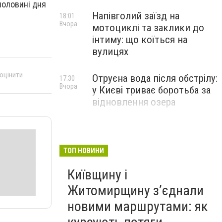
 половині дня
Напівголий заїзд на
18:01
Вчора
мотоциклі та заклики до
інтиму: що коїться на
вулицях
 оцінити
Отруєна вода після обстрілу:
17:30
Вчора
у Києві триває боротьба за
відновлення озера
ТОП НОВИНИ
Київщину і
Житомирщину з’єднали
новими маршрутами: як