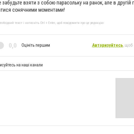
е забудьте взяти з собою парасольку на ранок, але в другій
атися сонячними моментами!
бхідний текст і натисніть Ctrl + Enter, щоб повідомити про це редакцію
0,0
Оцініть першим
Авторизуйтесь
, щоб
исуйтесь на наші канали