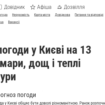
Довідник
Афіша
Дозвілля
огода
Нерухомість
Карта міста
Довідкова
Питання та відповіді
.ua
Вакансії
огоди у Києві на 13
мари, дощ і теплі
ури
рогноз погоди
ода у Києві обіцяє бути доволі різноманітною. Ранок розпоч