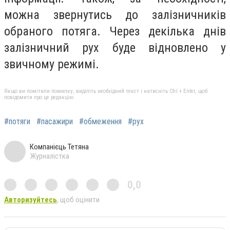
можна звернутись до залізничників
обраного потяга. Через декілька днів
залізничний рух буде відновлено у
звичному режимі.
Якщо ви помітили помилку, виділіть необхідний текст і натисніть Ctrl + Enter, щоб
повідомити про це редакцію
#потяги
#пасажири
#обмеження
#рух
Компанієць Тетяна
Журналістка
0,0
Авторизуйтесь
, щоб оцінити