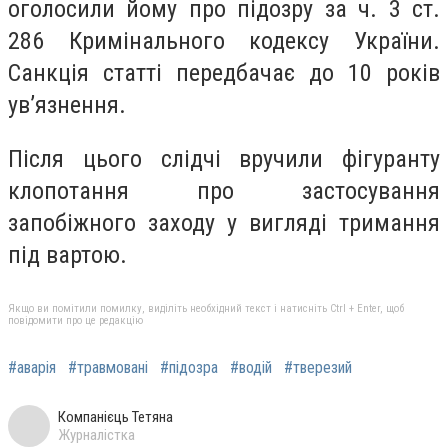
оголосили йому про підозру за ч. 3 ст.
286 Кримінального кодексу України.
Санкція статті передбачає до 10 років
увʼязнення.
Після цього слідчі вручили фігуранту
клопотання про застосування
запобіжного заходу у вигляді тримання
під вартою.
Якщо ви помітили помилку, виділіть необхідний текст і натисніть Ctrl + Enter, щоб
повідомити про це редакцію
#аварія
#травмовані
#підозра
#водій
#тверезий
Компанієць Тетяна
Журналістка