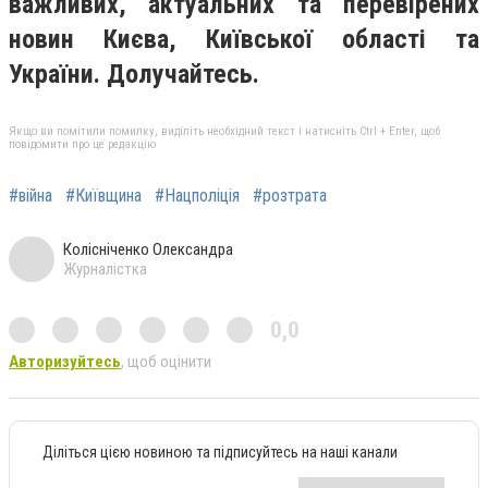
важливих, актуальних та перевірених
новин Києва, Київської області та
України. Долучайтесь.
Якщо ви помітили помилку, виділіть необхідний текст і натисніть Ctrl + Enter, щоб
повідомити про це редакцію
#війна
#Київщина
#Нацполіція
#розтрата
Колісніченко Олександра
Журналістка
0,0
Авторизуйтесь
, щоб оцінити
Діліться цією новиною та підписуйтесь на наші канали