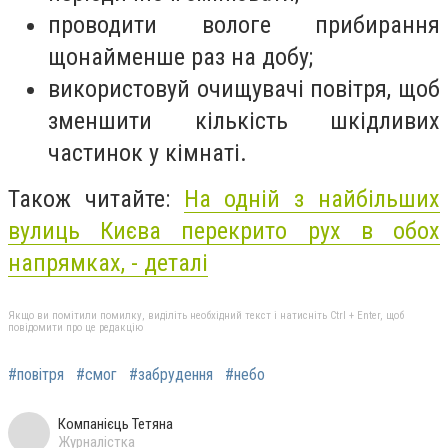
проводити вологе прибирання
щонайменше раз на добу;
використовуй очищувачі повітря, щоб
зменшити кількість шкідливих
частинок у кімнаті.
Також читайте:
На одній з найбільших
вулиць Києва перекрито рух в обох
напрямках, - деталі
Якщо ви помітили помилку, виділіть необхідний текст і натисніть Ctrl + Enter, щоб
повідомити про це редакцію
#повітря
#смог
#забрудення
#небо
Компанієць Тетяна
Журналістка