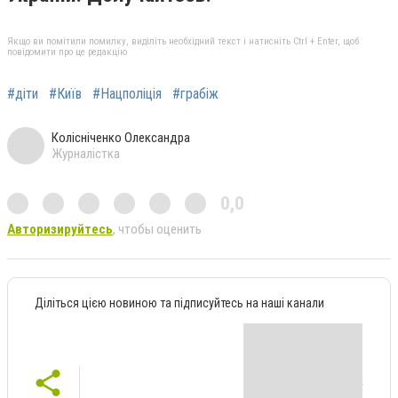
Якщо ви помітили помилку, виділіть необхідний текст і натисніть Ctrl + Enter, щоб
повідомити про це редакцію
#діти
#Київ
#Нацполіція
#грабіж
Колісніченко Олександра
Журналістка
0,0
Авторизируйтесь
, чтобы оценить
Діліться цією новиною та підписуйтесь на наші канали