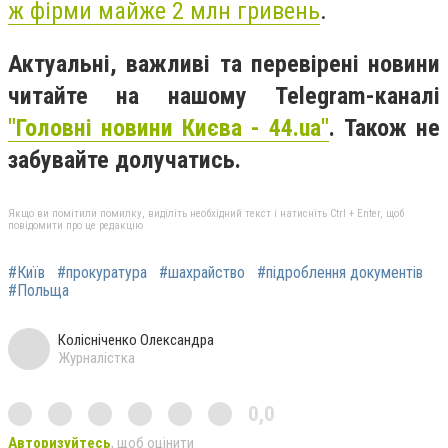
ж фірми майже 2 млн гривень
.
Актуальні, важливі та перевірені новини
читайте на нашому Telegram-каналі
"Головні новини Києва - 44.ua"
. Також не
забувайте долучатись.
Якщо ви помітили помилку, виділіть необхідний текст і натисніть Ctrl + Enter, щоб
повідомити про це редакцію
#Київ
#прокуратура
#шахрайство
#підроблення документів
#Польща
Колісніченко Олександра
Журналістка
0,0
Авторизуйтесь
, щоб оцінити