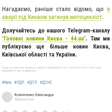
Нагадаємо, раніше стало відомо, що
в
аварії під Києвом загинув мотоцикліст
.
Долучайтесь до нашого Telegram-каналу
"Головні новини Києва - 44.ua"
. Там ми
публікуємо ще більше новин Києва,
Київської області та України.
Якщо ви помітили помилку, виділіть необхідний текст і натисніть Ctrl + Enter, щоб
повідомити про це редакцію
#Київ
#ПДР
#ДТП
#ДСНС
Колісніченко Олександра
Журналістка