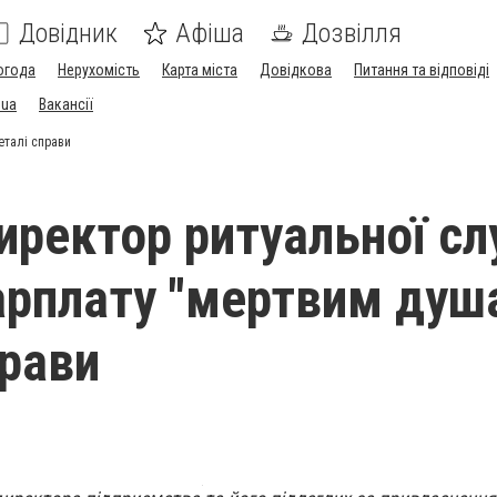
Довідник
Афіша
Дозвілля
огода
Нерухомість
Карта міста
Довідкова
Питання та відповіді
.ua
Вакансії
еталі справи
директор ритуальної с
арплату "мертвим душ
прави