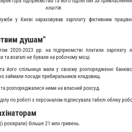
директора підприємства та його підлеглих за привласненн
коштів.
лужби у Києві нараховував зарплату фіктивним працівн
ртвим душам"
гом 2020-2023 рр. на підприємстві платили зарплату л
и та взагалі не бували на робочому місці.
та його спільниця мали у своєму розпорядженні банківс
ьно займали посади прибиральників кладовищ.
і та розпоряджалися ними на власний розсуд.
ділу по роботі з персоналом підписувала табелі обліку робо
ахінаторам
і розікрали) більше 21 млн гривень.