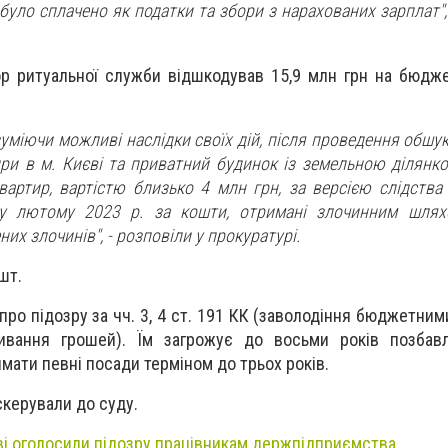
було сплачено як податки та збори з нарахованих зарплат",
р ритуальної служби відшкодував 15,9 млн грн на бюдж
зуміючи можливі наслідки своїх дій, після проведення обшу
ири в м. Києві та приватний будинок із земельною ділянко
квартир, вартістю близько 4 млн грн, за версією слідства
у лютому 2023 р. за кошти, отримані злочинним шляхо
х злочинів", - розповіли у прокуратурі.
шт.
про підозру за чч. 3, 4 ст. 191 КК (заволодіння бюджетни
ивання грошей). Їм загрожує до восьми років позбавл
мати певні посади терміном до трьох років.
керували до суду.
ві оголосили підозру працівникам держпідприємства
.