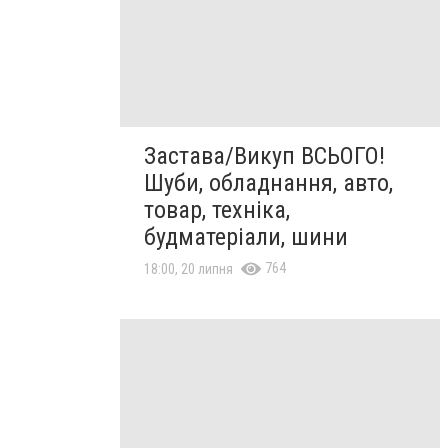
Застава/Викуп ВСЬОГО!
Шуби, обладнання, авто,
товар, техніка,
будматеріали, шини
764
18:00, 20 липня