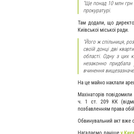
"Ще понад 10 млн грн 
прокуратурі.
Там додали, що директо
Київської міської ради.
"Його ж спільниця, ро
своїй донці дві кварт
області. Одну з цих 
незаконно придбала 
вчинення вищезазначени
На це майно наклали аре
Махінаторів повідомили 
ч. 1 ст. 209 КК (відм
позбавленням права обій
Обвинувальний акт вже с
Нагадаємо, раніше
у Киє