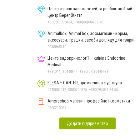
Центр терапії залежностей та реабілітаційний
центр Берег Життя
+380501770434, +380(66)004-33-76
Animalbox, Animal box, зоомагазин - корма,
аксесуари, іграшки, засоби догляду для тварин
0938865110
Центр ендокринології — клініка Endocrine
Medical
+38(044) 364-88-44, +380(67)364-04-38
ELESA + GANTER, промислова фурнітура
0443002212, 0800750875, +380(98)011-84-55
Amoreshop магазин професійної косметики
0800210064
Додати підприємство