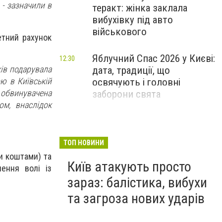
 - зазначили в
теракт: жінка заклала
вибухівку під авто
військового
етний рахунок
Яблучний Спас 2026 у Києві:
12:30
ків подарувала
дата, традиції, що
ю в Київській
освячують і головні
 обвинувачена
заборони свята
м, внаслідок
ТОП НОВИНИ
ми коштами) та
Київ атакують просто
ення волі із
зараз: балістика, вибухи
та загроза нових ударів