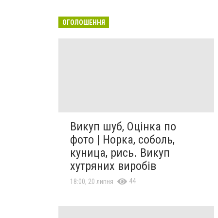
ОГОЛОШЕННЯ
Викуп шуб, Оцінка по
фото | Норка, соболь,
куница, рись. Викуп
хутряних виробів
44
18:00, 20 липня