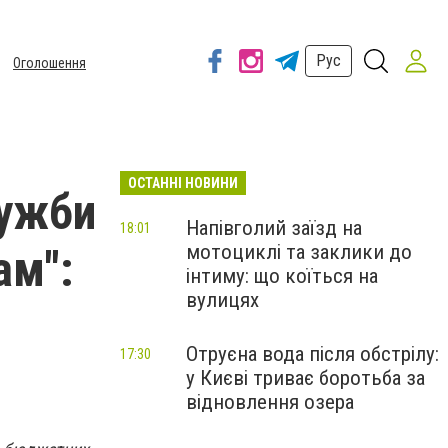
Рус
Оголошення
ОСТАННІ НОВИНИ
лужби
Напівголий заїзд на
18:01
мотоциклі та заклики до
ам":
інтиму: що коїться на
вулицях
Отруєна вода після обстрілу:
17:30
у Києві триває боротьба за
відновлення озера