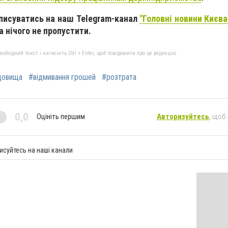
дписуватись на наш Telegram-канал
"Головні новини Києва 
та нічого не пропустити.
бхідний текст і натисніть Ctrl + Enter, щоб повідомити про це редакцію
довища
#відмивання грошей
#розтрата
0,0
Оцініть першим
Авторизуйтесь
, щоб
исуйтесь на наші канали