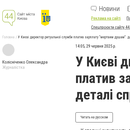
Новини
Реклама на сайті
П
Спецпроєкти сайту 44
Головна
У Києві директор ритуальної служби платив зарплату "мертвим душам": д
14:05, 29 червня 2025 р.
У Києві 
Колісніченко Олександра
Журналістка
платив з
деталі с
Читать на русском