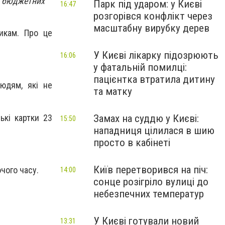
я бюджетних
Парк під ударом: у Києві
16:47
розгорівся конфлікт через
масштабну вирубку дерев
икам. Про це
У Києві лікарку підозрюють
16:06
у фатальній помилці:
пацієнтка втратила дитину
юдям, які не
та матку
ькі картки 23
Замах на суддю у Києві:
15:50
нападниця цілилася в шию
просто в кабінеті
Київ перетворився на піч:
чого часу.
14:00
сонце розігріло вулиці до
небезпечних температур
У Києві готували новий
13:31