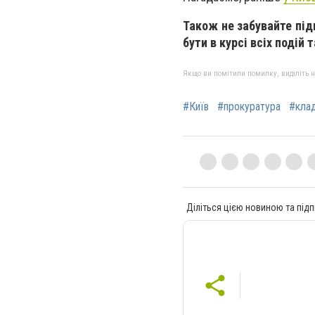
Також не забувайте пі
бути в курсі всіх подій 
Якщо ви помітили помилку, виділіть нео
#Київ
#прокуратура
#кла
Діліться цією новиною та підп