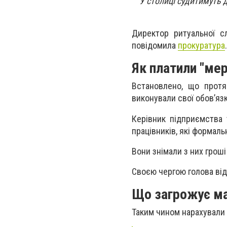
У столиці судитимуть 
Директор ритуальної с
повідомила
прокуратура
.
Як платили "ме
Встановлено, що протя
виконували свої обов’язк
Керівник підприємства 
працівників, які формал
Вони знімали з них грош
Своєю чергою голова від
Що загрожує м
Таким чином нарахували (