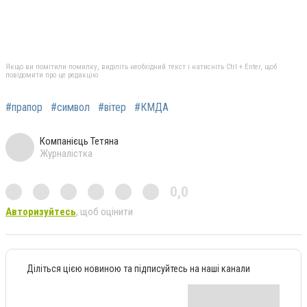
Якщо ви помітили помилку, виділіть необхідний текст і натисніть Ctrl + Enter, щоб
повідомити про це редакцію
#прапор
#символ
#вітер
#КМДА
Компанієць Тетяна
Журналістка
0,0
Авторизуйтесь
, щоб оцінити
Діліться цією новиною та підписуйтесь на наші канали