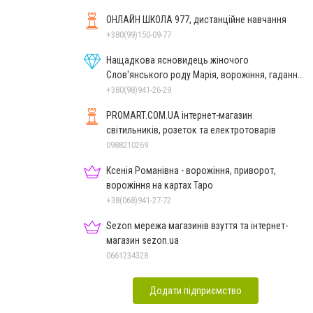
ОНЛАЙН ШКОЛА 977, дистанційне навчання
+380(99)150-09-77
Нащадкова ясновидець жіночого
Слов'янського роду Марія, ворожіння, гадання
онлайн, ворожіння Таро
+380(98)941-26-29
PROMART.COM.UA інтернет-магазин
cвітильників, розеток та електротоварів
0988210269
Ксенія Романівна - ворожіння, приворот,
ворожіння на картах Таро
+38(068)941-27-72
Sezon мережа магазинів взуття та інтернет-
магазин sezon.ua
0661234328
Додати підприємство