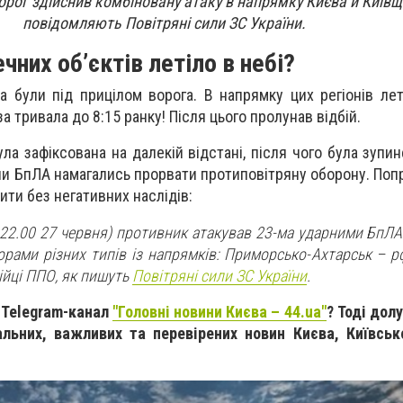
ворог здійснив комбіновану атаку в напрямку Києва й Київщ
повідомляють Повітряні сили ЗС України.
чних об’єктів летіло в небі?
на були під прицілом ворога. В напрямку цих регіонів ле
а тривала до 8:15 ранку! Після цього пролунав відбій.
ла зафіксована на далекій відстані, після чого була зупин
пи БпЛА намагались прорвати протиповітряну оборону. Попр
ти без негативних наслідів:
із 22.00 27 червня) противник атакував 23-ма ударними БпЛА
орами різних типів із напрямків: Приморсько-Ахтарськ – р
бійці ППО, як пишуть
Повітряні сили ЗС України
.
 Telegram-канал
"Головні новини Києва – 44.ua"
? Тоді дол
альних, важливих та перевірених новин Києва, Київськ