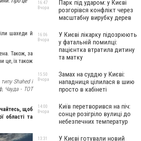
ини. Про це
Парк під ударом: у Києві
16:47
Вчора
розгорівся конфлікт через
масштабну вирубку дерев
тіли шахеди й
У Києві лікарку підозрюють
16:06
Вчора
у фатальній помилці:
пацієнтка втратила дитину
ена. Також, за
та матку
и це, їх також
Замах на суддю у Києві:
15:50
Вчора
 типу Shahed і
нападниця цілилася в шию
ф, Чауда - ТОТ
просто в кабінеті
Київ перетворився на піч:
14:00
учайтесь, щоб
Вчора
сонце розігріло вулиці до
ої області та
небезпечних температур
У Києві готували новий
13:31