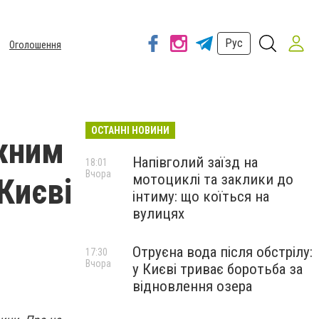
Рус
Оголошення
ОСТАННІ НОВИНИ
ужним
Напівголий заїзд на
18:01
Вчора
мотоциклі та заклики до
Києві
інтиму: що коїться на
вулицях
Отруєна вода після обстрілу:
17:30
Вчора
у Києві триває боротьба за
відновлення озера