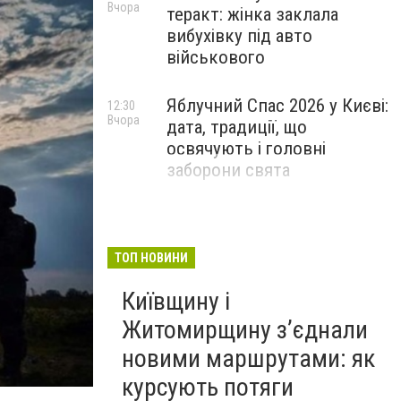
Вчора
теракт: жінка заклала
вибухівку під авто
військового
Яблучний Спас 2026 у Києві:
12:30
Вчора
дата, традиції, що
освячують і головні
заборони свята
ТОП НОВИНИ
Київщину і
Житомирщину з’єднали
новими маршрутами: як
курсують потяги