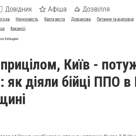
Довідник
Афіша
Дозвілля
огода
Нерухомість
Карта міста
Довідкова
Питання та відповіді
.ua
Вакансії
й на Київщині
 прицілом, Київ - пот
 як діяли бійці ППО в 
вщині