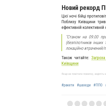
Новий рекорд П
Цієї ночі бійці протипо
Поблизу Київщини трив
ефективній колективній 
"Станом на 09.00 п
(безпілотників інших
локаційно втрачений/п
Також читайте:
Загроза
Київщини
Якщо ви помітили помилку, виділіть нео
#ракети
#шахеди
#ППО