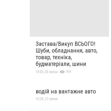
Застава/Викуп ВСЬОГО!
Шуби, обладнання, авто,
товар, техніка,
будматеріали, шини
764
18:00, 20 липня
водій на вантажне авто
10:39, 27 липня