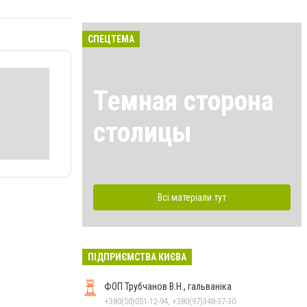
СПЕЦТЕМА
Темная сторона
столицы
Всі матеріали тут
ПІДПРИЄМСТВА КИЄВА
ФОП Трубчанов В.Н., гальваніка
+380(50)051-12-94, +380(97)348-37-30