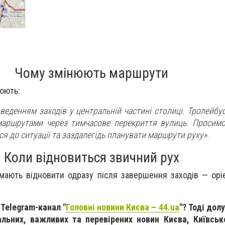
Чому змінюють маршрути
юють:
оведенням заходів у центральній частині столиці. Тролейб
аршрутами через тимчасове перекриття вулиць. Просимо
я до ситуації та заздалегідь планувати маршрути руху».
Коли відновиться звичний рух
мають відновити одразу після завершення заходів — орі
 Telegram-канал "
Головні новини Києва – 44.ua
"? Тоді дол
альних, важливих та перевірених новин Києва, Київськ