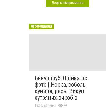
Додати підприємство
ОГОЛОШЕННЯ
Викуп шуб, Оцінка по
фото | Норка, соболь,
куница, рись. Викуп
хутряних виробів
44
18:00, 20 липня