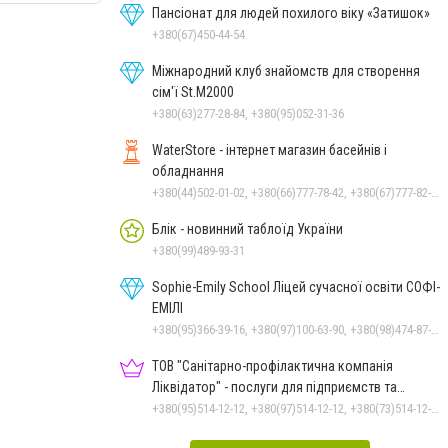
Пансіонат для людей похилого віку «Затишок»
+380(67)450-44-54
Міжнародний клуб знайомств для створення
сім'ї St.М2000
+380(63)277-28-84, +380(95)052-31-36
WaterStore - інтернет магазин басейнів і
обладнання
+380(44)502-01-02, +380(66)777-78-42, +380(67)777-82-19, +380(67)890-80-80, +380(73)890-80-80, +380(44)502-01-03
Блік - новинний таблоїд України
+380(99)489-93-31
Sophie-Emily School Ліцей сучасної освіти СОФІ-
ЕМІЛІ
+380(95)366-39-16, +380(97)100-63-90, +380(98)474-87-19
ТОВ "Санітарно-профілактична компанія
Ліквідатор" - послуги для підприємств та
населення
+380(95)514-12-12, +380(97)514-12-12, +380(73)514-12-12