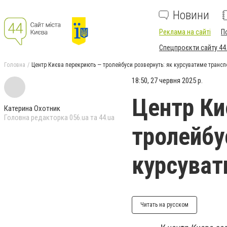
Новини
Реклама на сайті
П
Спецпроєкти сайту 44
Головна
Центр Києва перекриють — тролейбуси розвернуть: як курсуватиме трансп
18:50, 27 червня 2025 р.
Центр Ки
Катерина Охотник
Головна редакторка 056.ua та 44.ua
тролейбу
курсуват
Читать на русском