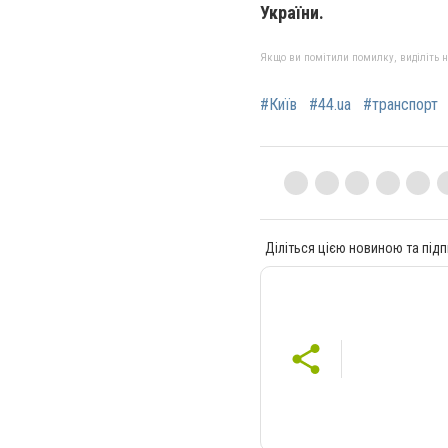
України.
Якщо ви помітили помилку, виділіть нео
#Київ
#44.ua
#транспорт
Діліться цією новиною та підп