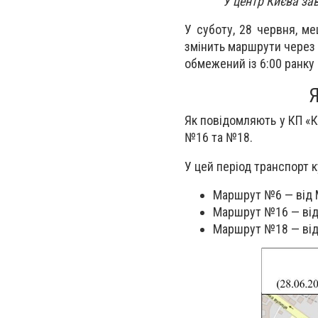
У центр Києва зав
У суботу, 28 червня, м
змінить маршрути через 
обмежений із 6:00 ранку 
Я
Як повідомляють у КП «
№16 та №18.
У цей період транспорт 
Маршрут №6 — від М
Маршрут №16 — від
Маршрут №18 — від