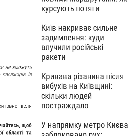
курсують потяги
Київ накриває сильне
задимлення: куди
влучили російські
ракети
уси не зможуть
 пасажирів із
Кривава різанина після
вибухів на Київщині:
скільки людей
постраждало
єнтовно після
У напрямку метро Києва
учайтесь, щоб
ої області та
заблоковано рух: