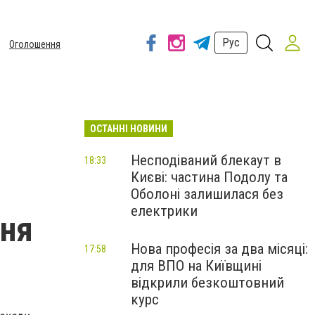
Рус
Оголошення
ОСТАННІ НОВИНИ
Несподіваний блекаут в
18:33
Києві: частина Подолу та
Оболоні залишилася без
електрики
вня
Нова професія за два місяці:
17:58
для ВПО на Київщині
відкрили безкоштовний
курс