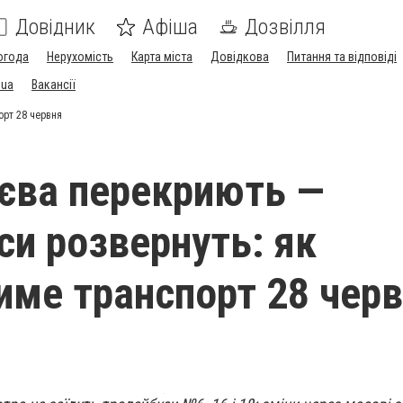
Довідник
Афіша
Дозвілля
огода
Нерухомість
Карта міста
Довідкова
Питання та відповіді
.ua
Вакансії
орт 28 червня
єва перекриють —
си розвернуть: як
име транспорт 28 чер