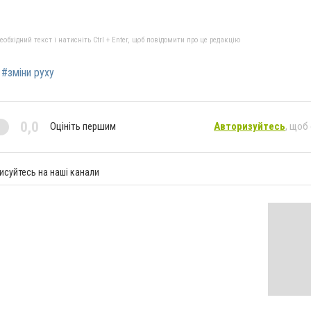
бхідний текст і натисніть Ctrl + Enter, щоб повідомити про це редакцію
#зміни руху
0,0
Оцініть першим
Авторизуйтесь
, щоб
исуйтесь на наші канали