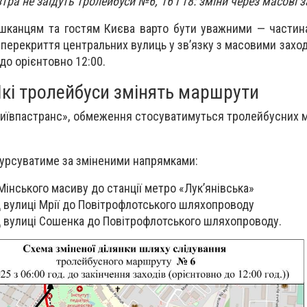
тра не заїдуть тролейбуси №6, 16 і 18: зміни через масові 
ешканцям та гостям Києва варто бути уважними — частин
перекриття центральних вулиць у зв’язку з масовими заход
до орієнтовно 12:00.
кі тролейбуси змінять маршрути
Київпастранс», обмеження стосуватимуться тролейбусних 
курсуватиме за зміненими напрямками:
інського масиву до станції метро «Лук’янівська»
 вулиці Мрії до Повітрофлотського шляхопроводу
 вулиці Сошенка до Повітрофлотського шляхопроводу.