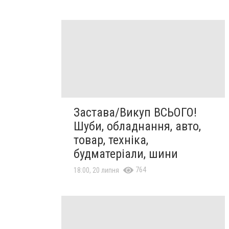
Застава/Викуп ВСЬОГО!
Шуби, обладнання, авто,
товар, техніка,
будматеріали, шини
764
18:00, 20 липня