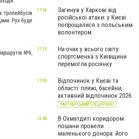
заходи.
Загинув у Харкові від
17:36
а тролейбусів
російської атаки: у Києві
ами. Рух буде
попрощалися з польським
волонтером
На очах у всього світу:
17:10
маршрутів №6,
спортсменка з Київщини
перемогла росіянку
Відпочинок у Києві та
17:00
області: пляжі, басейни,
активний відпочинок 2026
ПАРТНЕРСЬКИЙ СПЕЦПРОЄКТ
В Охматдиті коридором
16:40
пошани провели
маленького донора: його