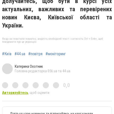
долучайтесь, щоб бути в курсі усіх
актуальних, важливих та перевірених
новин Києва, Київської області та
України.
Якщо ви помітили помилку, виділіть необхідний текст і натисніть Ctrl + Enter, щоб
повідомити про це редакцію
#Київ
#44.ua
#повітря
#моніторинг
Катерина Охотник
Головна редакторка 056.ua та 44.ua
0,0
Авторизуйтесь
, щоб оцінити
Діліться цією новиною та підписуйтесь на наші канали