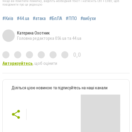
Якщо ви помітили помилку, виділіть необхідний текст і натисніть Ctrl + Enter, щоб
повідомити про це редакцію
#Київ
#44.ua
#атака
#БпЛА
#ППО
#вибухи
Катерина Охотник
Головна редакторка 056.ua та 44.ua
0,0
Авторизуйтесь
, щоб оцінити
Діліться цією новиною та підписуйтесь на наші канали