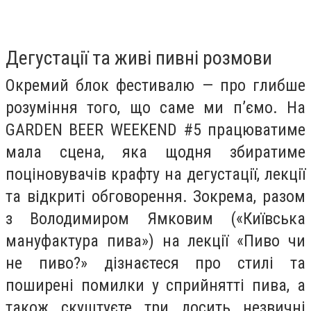
Дегустації та живі пивні розмови
Окремий блок фестивалю — про глибше
розуміння того, що саме ми п’ємо. На
GARDEN BEER WEEKEND #5 працюватиме
мала сцена, яка щодня збиратиме
поціновувачів крафту на дегустації, лекції
та відкриті обговорення. Зокрема, разом
з Володимиром Ямковим («Київська
мануфактура пива») на лекції «Пиво чи
не пиво?» дізнаєтеся про стилі та
поширені помилки у сприйнятті пива, а
також скуштуєте три досить незвичні