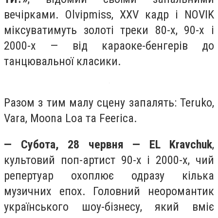
вечірками. Olvipmiss, XXV кадр і NOVIK
міксуватимуть золоті треки 80-х, 90-х і
2000-х — від караоке-бенгерів до
танцювальної класики.
Разом з тим малу сцену запалять: Teruko,
Vara, Moona Loa та Feerica.
— Субота, 28 червня — EL Kravchuk
,
культовий поп-артист 90-х і 2000-х, чий
репертуар охоплює одразу кілька
музичних епох. Головний неоромантик
українського шоу-бізнесу, який вміє