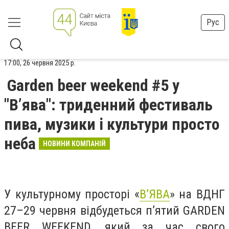
Рус
17:00, 26 червня 2025 р.
Garden beer weekend #5 у
"В’ява": триденний фестиваль
пива, музики і культури просто
неба
НОВИНИ КОМПАНІЙ
У культурному просторі «
В’ЯВА
» на ВДНГ
27–29 червня відбудеться п’ятий GARDEN
BEER WEEKEND, який за час свого