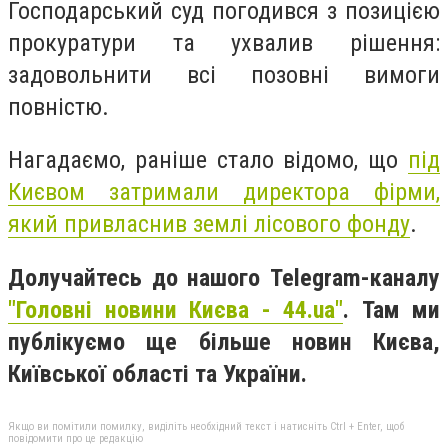
Господарський суд погодився з позицією
прокуратури та ухвалив рішення:
задовольнити всі позовні вимоги
повністю.
Нагадаємо, раніше стало відомо, що
під
Києвом затримали директора фірми,
який привласнив землі лісового фонду
.
Долучайтесь до нашого Telegram-каналу
"Головні новини Києва - 44.ua"
. Там ми
публікуємо ще більше новин Києва,
Київської області та України.
Якщо ви помітили помилку, виділіть необхідний текст і натисніть Ctrl + Enter, щоб
повідомити про це редакцію