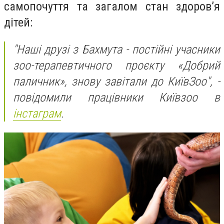
самопочуття та загалом стан здоров’я
дітей:
"Наші друзі з Бахмута - постійні учасники
зоо-терапевтичного проєкту «Добрий
паличник», знову завітали до КиївЗоо", -
повідомили працівники Київзоо в
інстаграм
.