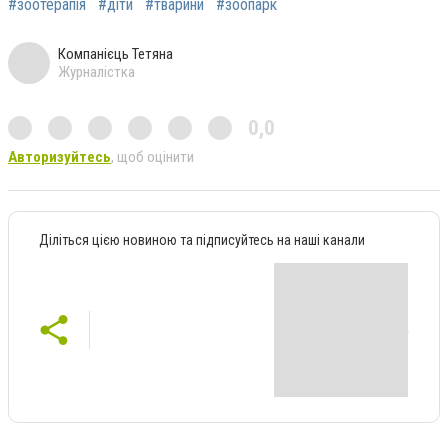
#зоотерапія
#діти
#тварини
#зоопарк
Компанієць Тетяна
Журналістка
0,0
Авторизуйтесь
, щоб оцінити
Діліться цією новиною та підписуйтесь на наші канали