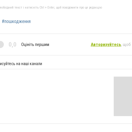
бхідний текст і натисніть Ctrl + Enter, щоб повідомити про це редакцію
#пошкодження
0,0
Оцініть першим
Авторизуйтесь
, щоб
исуйтесь на наші канали