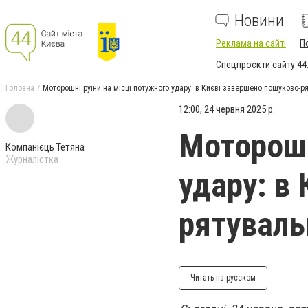
Новини
Реклама на сайті
П
Спецпроєкти сайту 44
Головна
Моторошні руїни на місці потужного удару: в Києві завершено пошуково-р
12:00, 24 червня 2025 р.
Моторошн
Компанієць Тетяна
Журналістка
удару: в
рятуваль
Читать на русском