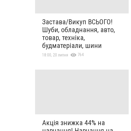
Застава/Викуп ВСЬОГО!
Шуби, обладнання, авто,
товар, техніка,
будматеріали, шини
764
18:00, 20 липня
Акція знижка 44% на
навчання! Навчання на