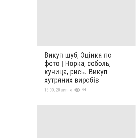
Викуп шуб, Оцінка по
фото | Норка, соболь,
куница, рись. Викуп
хутряних виробів
44
18:00, 20 липня