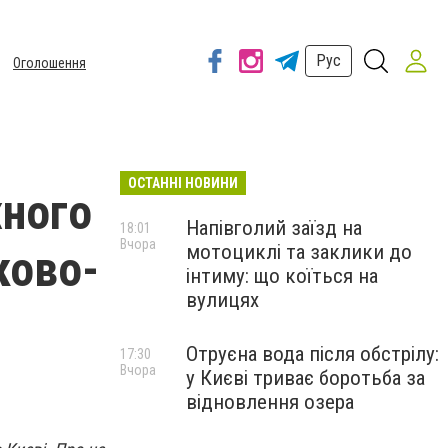
Рус
Оголошення
ОСТАННІ НОВИНИ
жного
Напівголий заїзд на
18:01
Вчора
мотоциклі та заклики до
ково-
інтиму: що коїться на
вулицях
Отруєна вода після обстрілу:
17:30
Вчора
у Києві триває боротьба за
відновлення озера