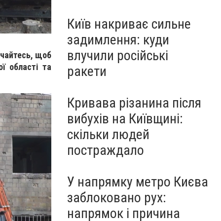
Київ накриває сильне
задимлення: куди
влучили російські
учайтесь, щоб
ої області та
ракети
Кривава різанина після
вибухів на Київщині:
скільки людей
постраждало
У напрямку метро Києва
заблоковано рух:
напрямок і причина