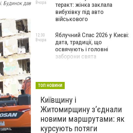
і. Будинок дав
Вчора
теракт: жінка заклала
вибухівку під авто
військового
Яблучний Спас 2026 у Києві:
12:30
Вчора
дата, традиції, що
освячують і головні
заборони свята
ТОП НОВИНИ
Київщину і
Житомирщину з’єднали
новими маршрутами: як
курсують потяги