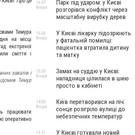
 Києві. Про це
Парк під ударом: у Києві
16:47
Вчора
розгорівся конфлікт через
масштабну вирубку дерев
ловами Тимура
У Києві лікарку підозрюють
16:06
Вчора
дня на місці
у фатальній помилці:
гад екстреної
пацієнтка втратила дитину
или сміття і
та матку
Замах на суддю у Києві:
15:50
вних завалів і
Вчора
нападниця цілилася в шию
відомив Тимур
просто в кабінеті
Київ перетворився на піч:
14:00
Вчора
сонце розігріло вулиці до
ть працювати
небезпечних температур
які оперативно
У Києві готували новий
13:31