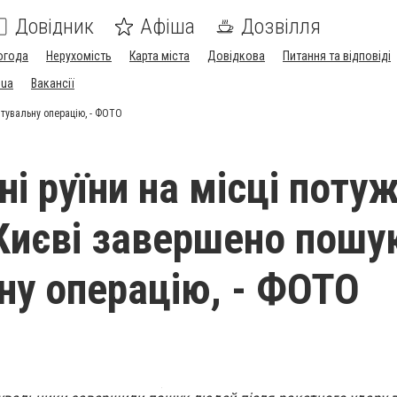
Довідник
Афіша
Дозвілля
огода
Нерухомість
Карта міста
Довідкова
Питання та відповіді
.ua
Вакансії
ятувальну операцію, - ФОТО
і руїни на місці поту
 Києві завершено пошу
ну операцію, - ФОТО