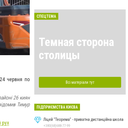
СПЕЦТЕМА
Темная сторона
столицы
 24 червня по
Всі матеріали тут
районі 26 киян
овідомив Тимур
ПІДПРИЄМСТВА КИЄВА
Ліцей "Теорема" - приватна дистанційна школа
й рух
+380(68)688-77-99