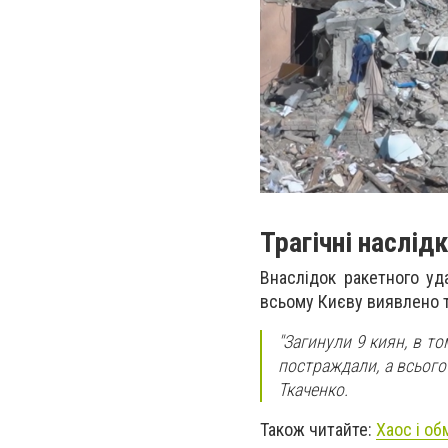
Трагічні наслід
Внаслідок ракетного уд
всьому Києву виявлено т
"Загинули 9 киян, в то
постраждали, а всього
Ткаченко.
Також читайте:
Хаос і об