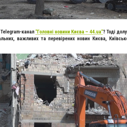
 Telegram-канал
"Головні новини Києва – 44.ua"
? Тоді дол
альних, важливих та перевірених новин Києва, Київськ