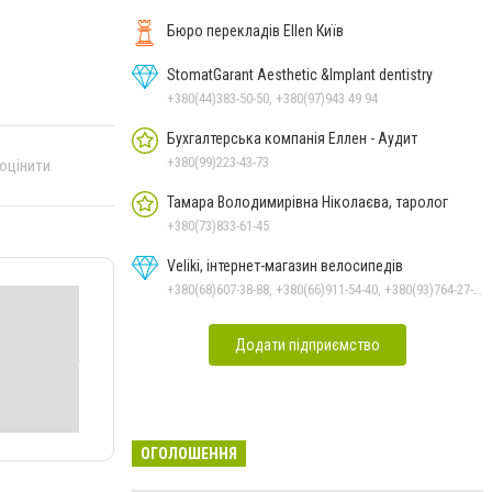
Бюро перекладів Ellen Київ
StomatGarant Aesthetic &Implant dentistry
+380(44)383-50-50, +380(97)943 49 94
Бухгалтерська компанія Еллен - Аудит
+380(99)223-43-73
 оцінити
Тамара Володимирівна Ніколаєва, таролог
+380(73)833-61-45
Veliki, інтернет-магазин велосипедів
+380(68)607-38-88, +380(66)911-54-40, +380(93)764-27-28
Додати підприємство
ОГОЛОШЕННЯ