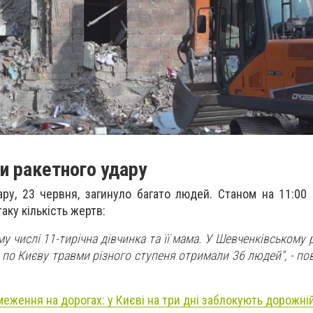
ки ракетного удару
ару, 23 червня, загинуло багато людей. Станом на 11:00
аку кількість жертв:
му числі 11-тирічна дівчинка та її мама. У Шевченківському 
 по Києву травми різного ступеня отримали 36 людей", - п
меження на дорогах: у Києві на три дні заблокують дорожні