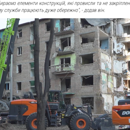
ираємо елементи конструкцій, які провисли та не закріплен
му служби працюють дуже обережно", - додав він.