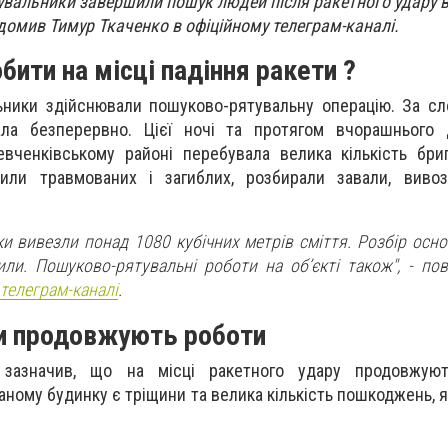
тувальники завершили пошук людей після ракетного удару в
домив Тимур Ткаченко в офіційному телеграм-каналі.
ити на місці падіння ракети ?
ьники здійснювали пошуково-рятувальну операцію. За с
ала безперервно. Цієї ночі та протягом вчорашнього 
вченківському районі перебувала велика кількість бри
или травмованих і загиблих, розбирали завали, вивоз
и вивезли понад 1080 кубічних метрів сміття. Розбір осно
или. Пошуково-рятувальні роботи на обʼєкті також", - по
телеграм-каналі
.
и продовжують роботи
зазначив, що на місці ракетного удару продовжую
аному будинку є тріщини та велика кількість пошкоджень, 