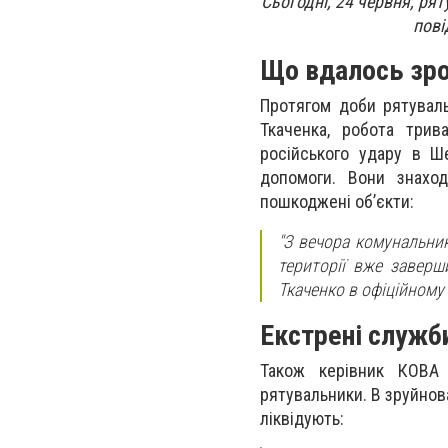
Сьогодні, 24 червня, ря
пові
Що вдалось зроб
Протягом доби рятувал
Ткаченка, робота трив
російського удару в Ше
допомоги. Вони знаход
пошкоджені об’єкти:
"З вечора комунальник
території вже заверш
Ткаченко в офіційному
Екстрені служб
Також керівник КОВА 
рятувальники. В зруйнов
ліквідують: