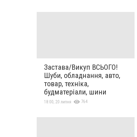
Застава/Викуп ВСЬОГО!
Шуби, обладнання, авто,
товар, техніка,
будматеріали, шини
764
18:00, 20 липня