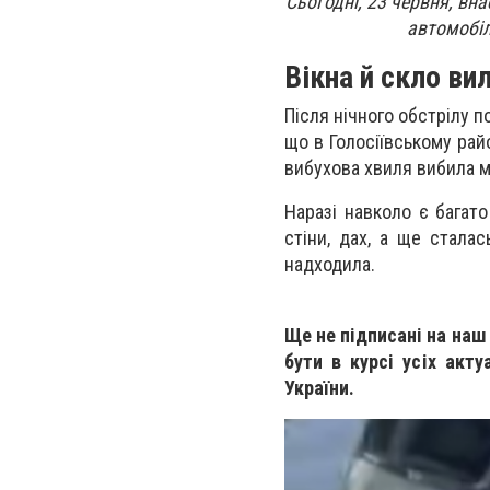
Сьогодні, 23 червня, вна
автомобіл
Вікна й скло ви
Після нічного обстрілу 
що в Голосіївському рай
вибухова хвиля вибила м
Наразі навколо є багат
стіни, дах, а ще стала
надходила.
Ще не підписані на наш
бути в курсі усіх акту
України.