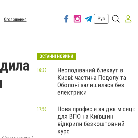
Рус
Оголошення
ОСТАННІ НОВИНИ
одила
Несподіваний блекаут в
18:33
Києві: частина Подолу та
и
Оболоні залишилася без
електрики
Нова професія за два місяці:
17:58
для ВПО на Київщині
відкрили безкоштовний
курс