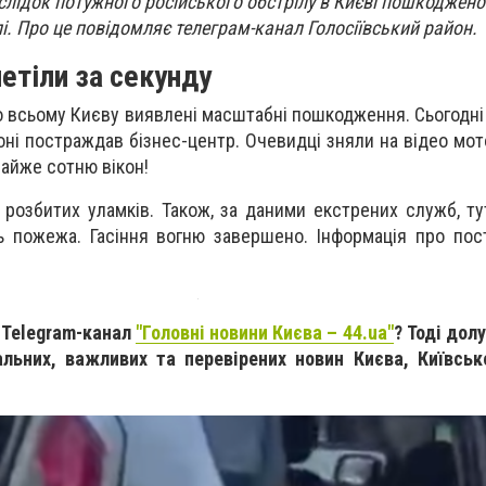
слідок потужного російського обстрілу в Києві пошкоджено 
і. Про це повідомляє телеграм-канал Голосіївський район.
летіли за секунду
по всьому Києву виявлені масштабні пошкодження. Сьогодні
оні постраждав бізнес-центр. Очевидці зняли на відео мот
айже сотню вікон!
о розбитих уламків. Також, за даними екстрених служб, т
сь пожежа. Гасіння вогню завершено. Інформація про по
 Telegram-канал
"Головні новини Києва – 44.ua"
? Тоді дол
альних, важливих та перевірених новин Києва, Київськ