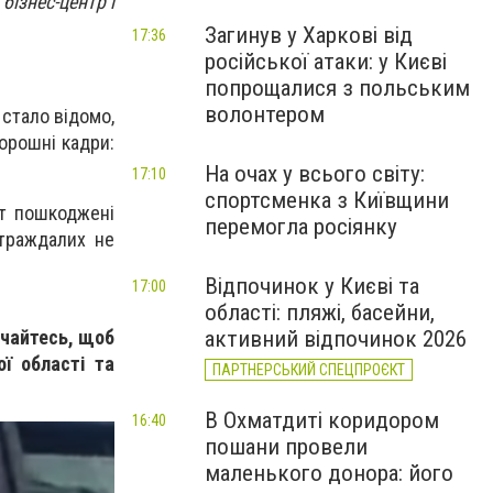
бізнес-центр і
Загинув у Харкові від
17:36
російської атаки: у Києві
попрощалися з польським
волонтером
 стало відомо,
орошні кадри:
На очах у всього світу:
17:10
спортсменка з Київщини
ут пошкоджені
перемогла росіянку
страждалих не
Відпочинок у Києві та
17:00
області: пляжі, басейни,
учайтесь, щоб
активний відпочинок 2026
ої області та
ПАРТНЕРСЬКИЙ СПЕЦПРОЄКТ
В Охматдиті коридором
16:40
пошани провели
маленького донора: його