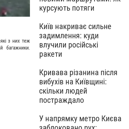
курсують потяги
Київ накриває сильне
задимлення: куди
які з них теж
влучили російські
й багажники.
ракети
Кривава різанина після
вибухів на Київщині:
скільки людей
постраждало
У напрямку метро Києва
заблоковано рух: