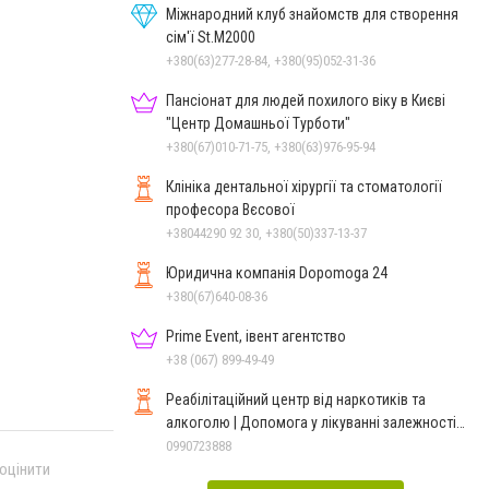
Міжнародний клуб знайомств для створення
сім'ї St.М2000
+380(63)277-28-84, +380(95)052-31-36
Пансіонат для людей похилого віку в Києві
"Центр Домашньої Турботи"
+380(67)010-71-75, +380(63)976-95-94
Клініка дентальної хірургії та стоматології
професора Вєсової
+38044290 92 30, +380(50)337-13-37
Юридична компанія Dopomoga 24
+380(67)640-08-36
Prime Event, івент агентство
+38 (067) 899-49-49
Реабілітаційний центр від наркотиків та
алкоголю | Допомога у лікуванні залежності
ReaLife
0990723888
 оцінити