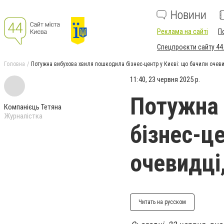
Новини
Реклама на сайті
П
Спецпроєкти сайту 44
Головна
Потужна вибухова хвиля пошкодила бізнес-центр у Києві: що бачили очеви
11:40, 23 червня 2025 р.
Потужна 
Компанієць Тетяна
Журналістка
бізнес-це
очевидці
Читать на русском