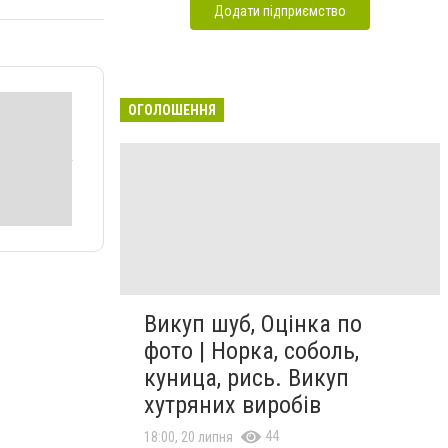
Додати підприємство
ОГОЛОШЕННЯ
Викуп шуб, Оцінка по
фото | Норка, соболь,
куница, рись. Викуп
хутряних виробів
44
18:00, 20 липня