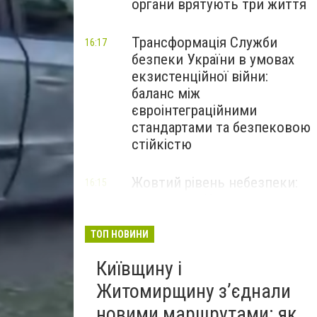
органи врятують три життя
Трансформація Служби
16:17
безпеки України в умовах
екзистенційної війни:
баланс між
євроінтеграційними
стандартами та безпековою
стійкістю
Жовтий рівень небезпеки:
16:15
мешканців Києва та області
попередили про негоду
ТОП НОВИНИ
Київщину і
Житомирщину з’єднали
новими маршрутами: як