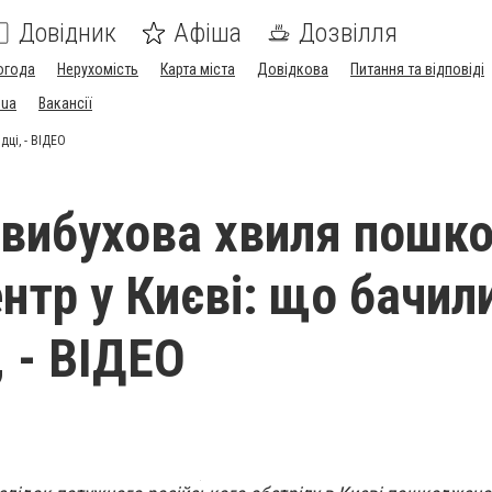
Довідник
Афіша
Дозвілля
огода
Нерухомість
Карта міста
Довідкова
Питання та відповіді
.ua
Вакансії
дці, - ВІДЕО
вибухова хвиля пошк
нтр у Києві: що бачил
, - ВІДЕО