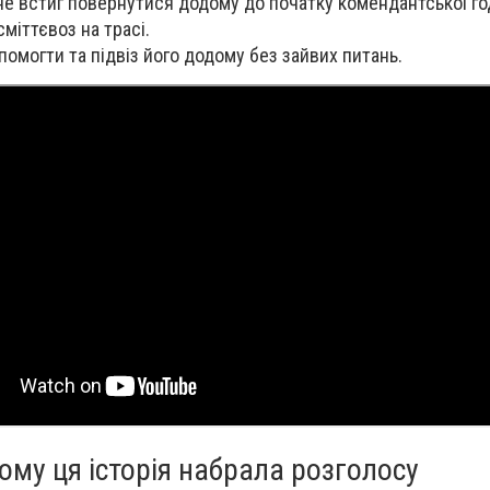
не встиг повернутися додому до початку комендантської го
міттєвоз на трасі.
помогти та підвіз його додому без зайвих питань.
ому ця історія набрала розголосу