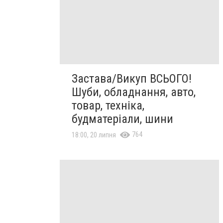
Застава/Викуп ВСЬОГО!
Шуби, обладнання, авто,
товар, техніка,
будматеріали, шини
764
18:00, 20 липня