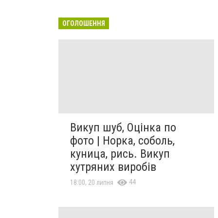
ОГОЛОШЕННЯ
Викуп шуб, Оцінка по
фото | Норка, соболь,
куница, рись. Викуп
хутряних виробів
44
18:00, 20 липня