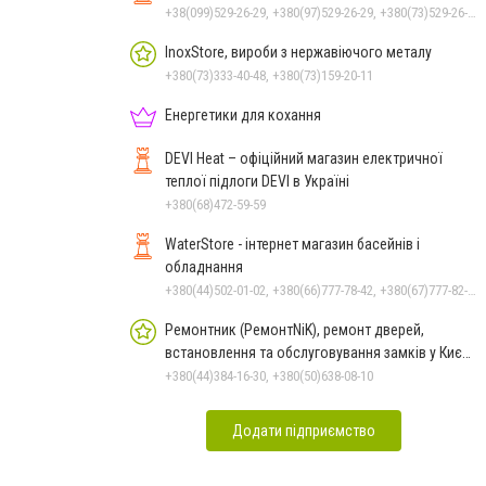
+38(099)529-26-29, +380(97)529-26-29, +380(73)529-26-29
InoxStore, вироби з нержавіючого металу
+380(73)333-40-48, +380(73)159-20-11
Енергетики для кохання
DEVI Heat – офіційний магазин електричної
теплої підлоги DEVI в Україні
+380(68)472-59-59
WaterStore - інтернет магазин басейнів і
обладнання
+380(44)502-01-02, +380(66)777-78-42, +380(67)777-82-19, +380(67)890-80-80, +380(73)890-80-80, +380(44)502-01-03
Ремонтник (РемонтNiK), ремонт дверей,
встановлення та обслуговування замків у Києві
та області
+380(44)384-16-30, +380(50)638-08-10
Додати підприємство