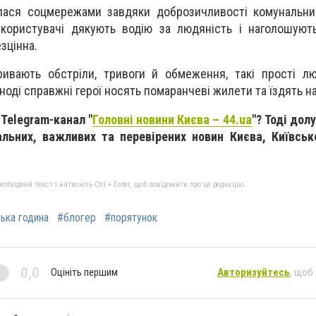
ілася соцмережами завдяки доброзичливості комунальни
 користувачі дякують водію за людяність і наголошуют
зцінна.
ривають обстріли, тривоги й обмеження, такі прості л
ноді справжні герої носять помаранчеві жилети та їздять на
 Telegram-канал "
Головні новини Києва – 44.ua
"? Тоді дол
альних, важливих та перевірених новин Києва, Київськ
бхідний текст і натисніть Ctrl + Enter, щоб повідомити про це редакцію
ька година
#блогер
#порятунок
0,0
Оцініть першим
Авторизуйтесь
, щоб