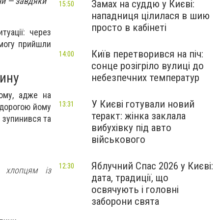
ни — завдяки
Замах на суддю у Києві:
15:50
нападниця цілилася в шию
просто в кабінеті
туації: через
могу прийшли
Київ перетворився на піч:
14:00
сонце розігріло вулиці до
дину
небезпечних температур
ому, адже на
У Києві готували новий
13:31
, дорогою йому
теракт: жінка заклала
 зупинився та
вибухівку під авто
військового
Яблучний Спас 2026 у Києві:
12:30
ю хлопцям із
дата, традиції, що
освячують і головні
заборони свята