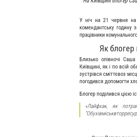
На Київщині блогер Са
У ніч на 21 червня на
комендантську годину 
працівники комунального
Як блогер
Близько опівночі Саша
Київщині, як і по всій о
зустрівся сміттєвоз міс
погодився допомогти хл
Блогер поділився цією і
«Лайфхак, як потра
“Обухівміськвторресурс