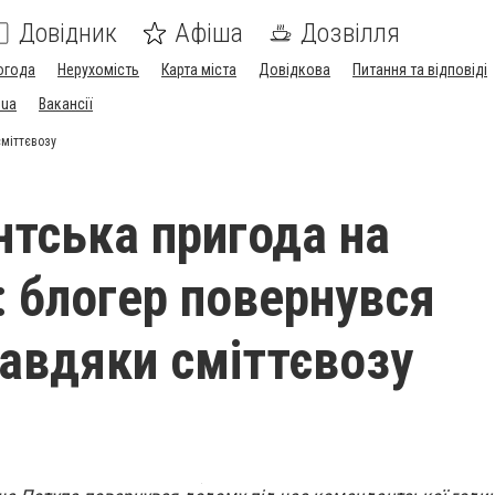
Довідник
Афіша
Дозвілля
огода
Нерухомість
Карта міста
Довідкова
Питання та відповіді
.ua
Вакансії
сміттєвозу
тська пригода на
: блогер повернувся
авдяки сміттєвозу