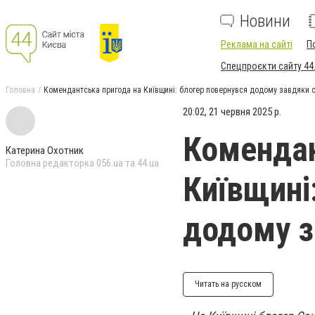
Новини
Реклама на сайті
П
Спецпроєкти сайту 44
Головна
Комендантська пригода на Київщині: блогер повернувся додому завдяки 
20:02, 21 червня 2025 р.
Комендан
Катерина Охотник
Головна редакторка 056.ua та 44.ua
Київщині
додому з
Читать на русском