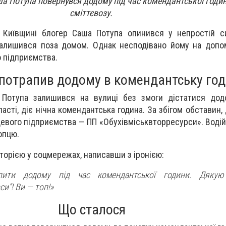
ша Потупа повернувся додому під час комендантської годи
сміттєвозу.
 Київщині блогер Саша Потупа опинився у непростій си
залишився поза домом. Однак несподівано йому на допо
 підприємства.
 потрапив додому в комендантську го
 Потупа залишився на вулиці без змоги дістатися дод
бласті, діє нічна комендантська година. За збігом обставин
цевого підприємства — ПП «Обухівміськвторресурси». Водій
опцю.
сторією у соцмережах, написавши з іронією:
пити додому під час комендантської години. Дяку
и”! Ви — топ!»
Що сталося