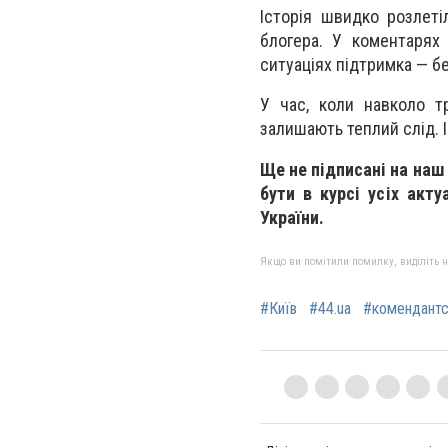
Історія швидко розлет
блогера. У коментарях
ситуаціях підтримка — бе
У час, коли навколо т
залишають теплий слід. І
Ще не підписані на наш
бути в курсі усіх акту
України.
Якщо ви помітили помилку, виділіть нео
#Київ
#44.ua
#комендантс