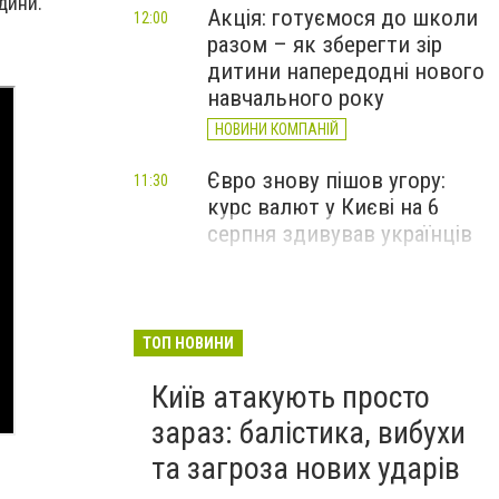
дини.
Акція: готуємося до школи
12:00
разом – як зберегти зір
дитини напередодні нового
навчального року
НОВИНИ КОМПАНІЙ
Євро знову пішов угору:
11:30
курс валют у Києві на 6
серпня здивував українців
ТОП НОВИНИ
Київ атакують просто
зараз: балістика, вибухи
та загроза нових ударів