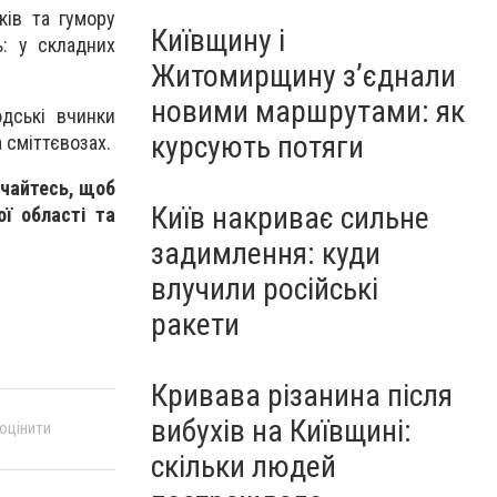
ків та гумору
Київщину і
ь: у складних
Житомирщину з’єднали
новими маршрутами: як
юдські вчинки
курсують потяги
 сміттєвозах.
учайтесь, щоб
Київ накриває сильне
ої області та
задимлення: куди
влучили російські
ракети
Кривава різанина після
вибухів на Київщині:
 оцінити
скільки людей