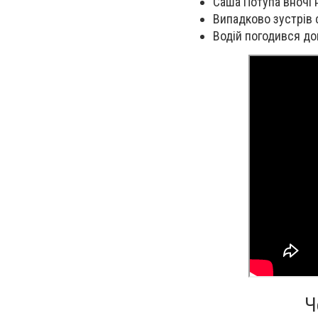
Саша Потупа вночі 
Випадково зустрів с
Водій погодився до
Ч