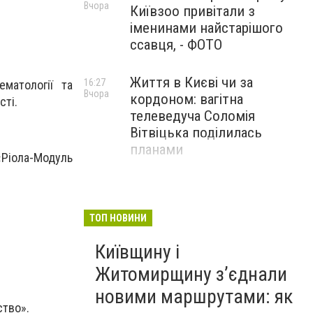
Вчора
Київзоо привітали з
іменинами найстарішого
ссавця, - ФОТО
Життя в Києві чи за
16:27
матології та
Вчора
кордоном: вагітна
сті.
телеведуча Соломія
Вітвіцька поділилась
планами
 «Ріола-Модуль
ТОП НОВИНИ
Київщину і
Житомирщину з’єднали
новими маршрутами: як
ство».