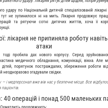
я ракетного удару. Лікарня рятує дітей щодня, попри руйну
го удару по Національній дитячій спеціалізованій лікарні
 тут не зупинилося ні на мить. Лікарня продовжує пра
ерацій та рятуючи сотні дитячих життів, хоча її ко
укції.
ї: лікарня не припиняла роботу навіть
атаки
1 тоді пробила дах нового корпусу. Серед зруйновано
частина медичного обладнання, комунікації, вікна. Але 
я дітей, порятунок постраждалих, збереження роботи ві
й неодноразово згадували свідки.
 — і медперсонал вже вів нас у безпечне місце. Все відбулос
 пацієнтів.
: 40 операцій і понад 500 маленьких п
 «Охматдиті» продовжують: