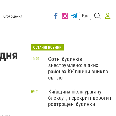
Рус
Оголошення
ОСТАННІ НОВИНИ
одня
Сотні будинків
10:25
знеструмлено: в яких
районах Київщини зникло
світло
Київщина після урагану:
09:41
блекаут, перекриті дороги і
розтрощені будинки