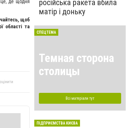
російська ракета вбила
сце, де щодня
матір і доньку
учайтесь, щоб
ої області та
СПЕЦТЕМА
Темная сторона
столицы
 оцінити
Всі матеріали тут
ПІДПРИЄМСТВА КИЄВА