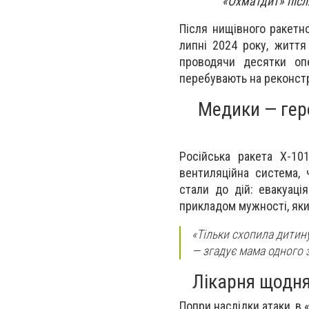
«Охматдит» післ
Після нищівного ракетно
липні 2024 року, життя
проводячи десятки оп
перебувають на реконстр
Медики — геро
Російська ракета Х-10
вентиляційна система, 
стали до дій: евакуаці
прикладом мужності, яки
«Тільки схопила дитину
— згадує мама одного з
Лікарня щодня
Попри наслідки атаки, в