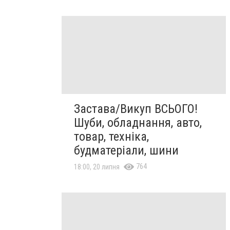
Застава/Викуп ВСЬОГО!
Шуби, обладнання, авто,
товар, техніка,
будматеріали, шини
764
18:00, 20 липня