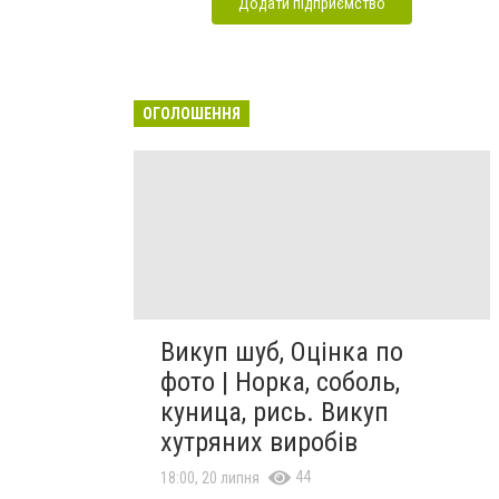
Додати підприємство
ОГОЛОШЕННЯ
Викуп шуб, Оцінка по
фото | Норка, соболь,
куница, рись. Викуп
хутряних виробів
44
18:00, 20 липня