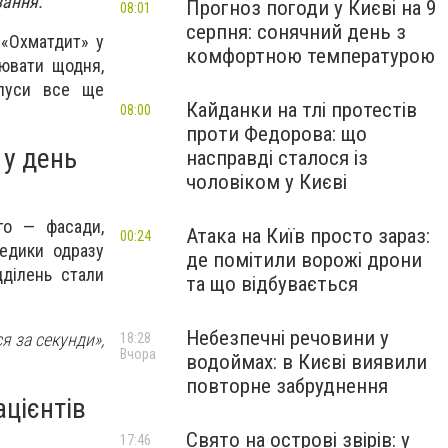
вання.
Прогноз погоди у Києві на 9
08:01
серпня: сонячний день з
 «Охматдит» у
комфортною температурою
цювати щодня,
рпуси все ще
Кайданки на тлі протестів
08:00
проти Федорова: що
 у день
насправді сталося із
чоловіком у Києві
го — фасади,
Атака на Київ просто зараз:
00:24
медики одразу
де помітили ворожі дрони
дділень стали
та що відбувається
Небезпечні речовини у
я за секунди»,
18:28
Вчора
водоймах: в Києві виявили
повторне забруднення
ацієнтів
Свято на острові звірів: у
17:46