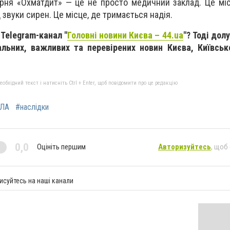
арня «Охматдит» — це не просто медичний заклад. Це мі
 звуки сирен. Це місце, де тримається надія.
 Telegram-канал "
Головні новини Києва – 44.ua
"? Тоді дол
альних, важливих та перевірених новин Києва, Київськ
бхідний текст і натисніть Ctrl + Enter, щоб повідомити про це редакцію
ЛА
#наслідки
0,0
Оцініть першим
Авторизуйтесь
, щоб
исуйтесь на наші канали