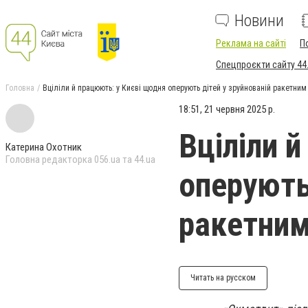
Новини
Реклама на сайті
П
Спецпроєкти сайту 44
Головна
Вціліли й працюють: у Києві щодня оперують дітей у зруйнованій ракетним
18:51, 21 червня 2025 р.
Вціліли 
Катерина Охотник
Головна редакторка 056.ua та 44.ua
оперують
ракетним
Читать на русском