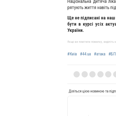
Національна дитяча лік
рятують життя навіть під
Ще не підписані на наш
бути в курсі усіх акту
України.
Якщо ви помітили помилку, виділіть нео
#Київ
#44.ua
#атака
#БП
Діліться цією новиною та підп