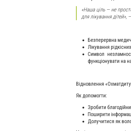
«Наша ціль — не прост
для лікування дітей», 
Безперервна медичн
Лікування рідкісних
Символ незламнос
функціонувати на н
Відновлення «Охматдиту»
Як допомогти:
Зробити благодійни
Поширити інформаці
Долучитися як вол