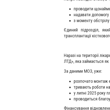
проводити щонайме
надавати допомогу 
з моменту обстрілу
Єдиний підрозділ, яки
трансплантації кістково
Наразі на території лік
ЛТД», яка займається як 
За даними МОЗ, уже:
розпочато монтаж е
тривають роботи н
у липні 2025 року 
проводиться благоу
Фінансування відновлен