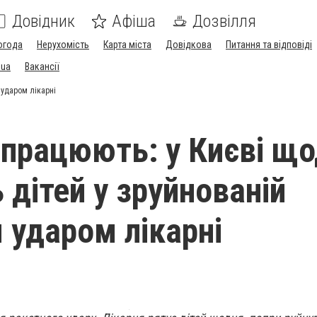
Довідник
Афіша
Дозвілля
огода
Нерухомість
Карта міста
Довідкова
Питання та відповіді
.ua
Вакансії
 ударом лікарні
й працюють: у Києві щ
 дітей у зруйнованій
 ударом лікарні