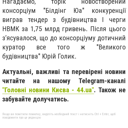
Нагадаємо, торік новостворений
консорціум "Білдінг Юа" конкуренції
виграв тендер з будівництва I черги
НВМК за 1,75 млрд гривень. Після цього
з’ясувалося, що до консорціуму дотичний
куратор все того ж "Великого
будівництва" Юрій Голик.
Актуальні, важливі та перевірені новини
читайте на нашому Telegram-каналі
"Головні новини Києва - 44.ua"
. Також не
забувайте долучатись.
Якщо ви помітили помилку, виділіть необхідний текст і натисніть Ctrl + Enter, щоб
повідомити про це редакцію