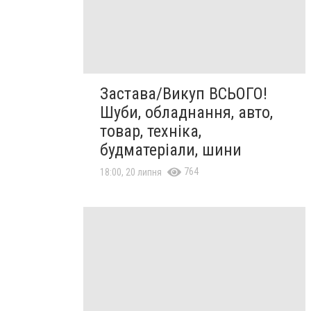
Застава/Викуп ВСЬОГО!
Шуби, обладнання, авто,
товар, техніка,
будматеріали, шини
764
18:00, 20 липня