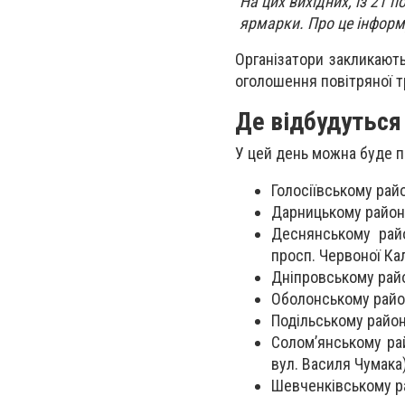
На цих вихідних, із 21 п
ярмарки. Про це інформ
Організатори закликають
оголошення повітряної т
Де відбудуться 
У цей день можна буде п
Голосіївському район
Дарницькому районі
Деснянському райо
просп. Червоної Кал
Дніпровському райо
Оболонському районі
Подільському районі
Солом’янському рай
вул. Василя Чумака)
Шевченківському ра