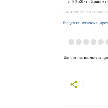
КП «Житній ринок» –
Якщо ви помітили помилку, виділіть нео
#продукти
#ярмарки
#роз
Діліться цією новиною та підп