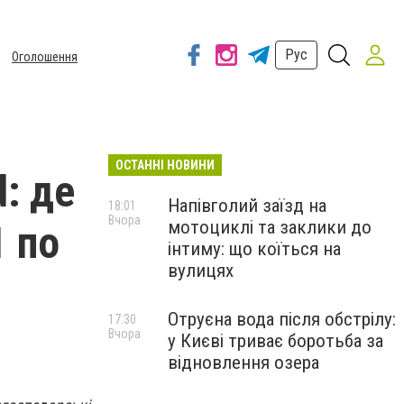
Рус
Оголошення
ОСТАННІ НОВИНИ
: де
Напівголий заїзд на
18:01
Вчора
мотоциклі та заклики до
1 по
інтиму: що коїться на
вулицях
Отруєна вода після обстрілу:
17:30
Вчора
у Києві триває боротьба за
відновлення озера