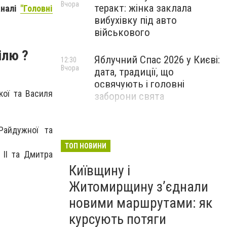
Вчора
теракт: жінка заклала
аналі
"Головні
вибухівку під авто
військового
ілю ?
Яблучний Спас 2026 у Києві:
12:30
Вчора
дата, традиції, що
освячують і головні
кої та Василя
заборони свята
Райдужної та
ТОП НОВИНИ
 II та Дмитра
Київщину і
Житомирщину з’єднали
новими маршрутами: як
курсують потяги