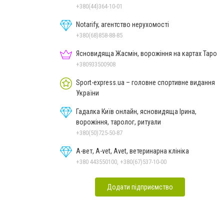
+380(44)364-10-01
Notarify, агентство нерухомості
+380(68)858-88-85
Ясновидяща Жасмін, ворожіння на картах Таро
+380933500908
Sport-express.ua – головне спортивне видання
України
Гадалка Київ онлайн, ясновидяща Ірина,
ворожіння, таролог, ритуали
+380(50)725-50-87
А-вет, A-vet, Avet, ветеринарна клініка
+380 443550100, +380(67)537-10-00
Додати підприємство