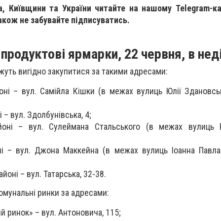
, Київщини та України читайте на нашому Telegram-к
Також не забувайте підписуватись.
продуктові ярмарки, 22 червня, в нед
ожуть вигідно закупитися за такими адресами:
йоні – вул. Самійла Кішки (в межах вулиць Юлії Здановсь
– вул. Здолбунівська, 4;
йоні – вул. Сулеймана Стальського (в межах вулиць 
і – вул. Джона Маккейна (в межах вулиць Іоанна Павла
оні – вул. Татарська, 32-38.
омунальні ринки за адресами:
 ринок» – вул. Антоновича, 115;