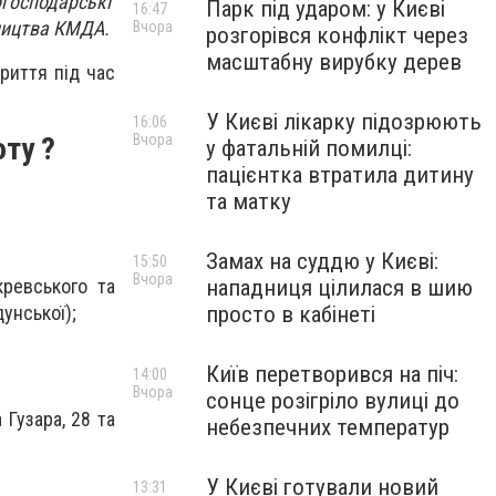
когосподарські
Парк під ударом: у Києві
16:47
ництва КМДА.
Вчора
розгорівся конфлікт через
масштабну вирубку дерев
риття під час
У Києві лікарку підозрюють
16:06
Вчора
оту ?
у фатальній помилці:
пацієнтка втратила дитину
та матку
Замах на суддю у Києві:
15:50
Вчора
кревського та
нападниця цілилася в шию
унської);
просто в кабінеті
Київ перетворився на піч:
14:00
Вчора
сонце розігріло вулиці до
Гузара, 28 та
небезпечних температур
У Києві готували новий
13:31