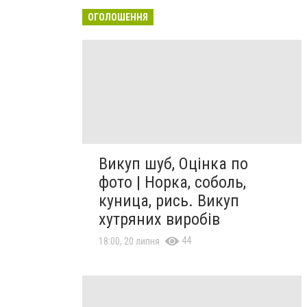
ОГОЛОШЕННЯ
Викуп шуб, Оцінка по
фото | Норка, соболь,
куница, рись. Викуп
хутряних виробів
44
18:00, 20 липня