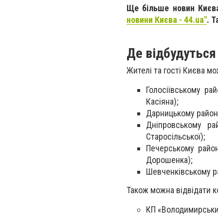
Ще більше новин Києва
новини Києва - 44.ua"
. 
Де відбудуться 
Жителі та гості Києва м
Голосіївському ра
Касіяна);
Дарницькому районі 
Дніпровському ра
Старосільської);
Печерському район
Дорошенка);
Шевченківському рай
Також можна відвідати к
КП «Володимирський