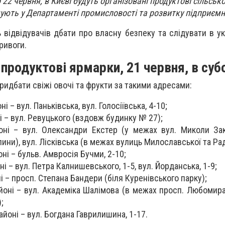
о 22 червня, в Києві будуть організовані продуктові сільсь
ують у Департаменті промисловості та розвитку підприєм
 відвідувачів дбати про власну безпеку та слідувати в ук
ривоги.
продуктові ярмарки, 21 червня, в суб
ридбати свіжі овочі та фрукти за такими адресами:
і – вул. Паньківська, вул. Голосіївська, 4-10;
 – вул. Ревуцького (вздовж будинку № 27);
ні – вул. Олександри Екстер (у межах вул. Миколи За
ини), вул. Лісківська (в межах вулиць Милославської та Рад
ні – бульв. Амвросія Бучми, 2-10;
 – вул. Петра Калнишевського, 1-5, вул. Йорданська, 1-9;
 – просп. Степана Бандери (біля Куренівського парку);
оні – вул. Академіка Шалімова (в межах просп. Любомира 
;
йоні – вул. Богдана Гаврилишина, 1-17.