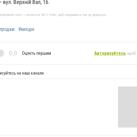
 вул. Верхній Вал, 16.
бхідний текст і натисніть Ctrl + Enter, щоб повідомити про це редакцію
продаж
#вихідні
0,0
Оцініть першим
Авторизуйтесь
, щоб
исуйтесь на наші канали