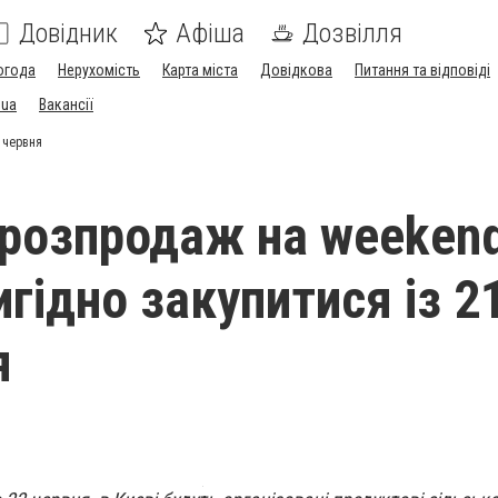
Довідник
Афіша
Дозвілля
огода
Нерухомість
Карта міста
Довідкова
Питання та відповіді
.ua
Вакансії
 червня
розпродаж на weekend
игідно закупитися із 2
я