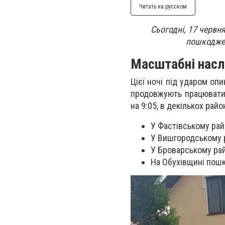
Читать на русском
Сьогодні, 17 червн
пошкоджен
Масштабні насл
Цієї ночі під ударом оп
продовжують працювати 
на 9:05, в декількох рай
У Фастівському рай
У Вишгородському 
У Броварському рай
На Обухівщині пошк