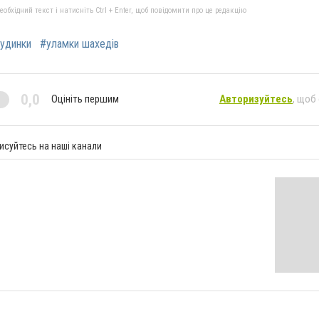
бхідний текст і натисніть Ctrl + Enter, щоб повідомити про це редакцію
удинки
#уламки шахедів
0,0
Оцініть першим
Авторизуйтесь
, щоб
исуйтесь на наші канали