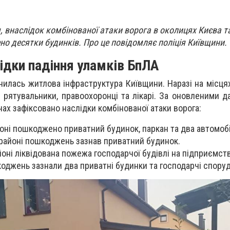
я, внаслідок комбінованої атаки ворога в околицях Києва т
о десятки будинків. Про це повідомляє поліція Київщини.
ідки падіння уламків БпЛА
инилась житлова інфраструктура Київщини. Наразі на місц
рятувальники, правоохоронці та лікарі. За оновленими д
онах зафіксовано наслідки комбінованої атаки ворога:
оні пошкоджено приватний будинок, паркан та два автомобі
районі пошкоджень зазнав приватний будинок.
оні ліквідована пожежа господарчої будівлі на підприємств
оджень зазнали два приватні будинки та господарчі споруд