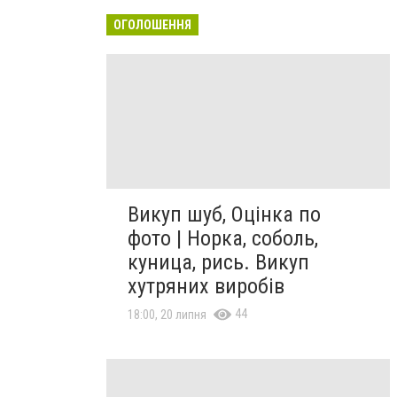
ОГОЛОШЕННЯ
Викуп шуб, Оцінка по
фото | Норка, соболь,
куница, рись. Викуп
хутряних виробів
44
18:00, 20 липня