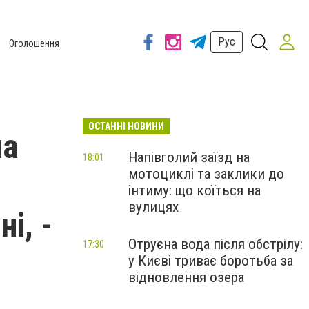
Рус
Оголошення
ОСТАННІ НОВИНИ
на
Напівголий заїзд на
18:01
мотоциклі та заклики до
інтиму: що коїться на
вулицях
і, -
Отруєна вода після обстрілу:
17:30
у Києві триває боротьба за
відновлення озера