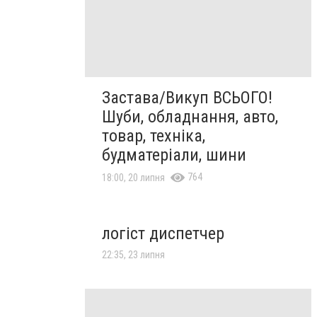
Застава/Викуп ВСЬОГО!
Шуби, обладнання, авто,
товар, техніка,
будматеріали, шини
764
18:00, 20 липня
логіст диспетчер
22:35, 23 липня