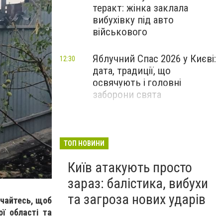
теракт: жінка заклала
вибухівку під авто
військового
Яблучний Спас 2026 у Києві:
12:30
дата, традиції, що
освячують і головні
заборони свята
ТОП НОВИНИ
Київ атакують просто
зараз: балістика, вибухи
та загроза нових ударів
учайтесь, щоб
ої області та