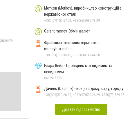
Метков (Metkov), виробництво конструкцій з
нержавіючої сталі
+380(67)100-57-53, +380(63)939-73-39
Garant money, Обмін валют
 оцінити
Франшиза платіжних терміналів
moneybox.net.ua
+380(63)116-35-10, +380(66)147-44-68
Елара Вейл - Провідник між видимим та
невидимим
0635976776
Дачник (Dachnik) - все для дому, саду, городу
+38(099)529-26-29, +380(97)529-26-29, +380(73)529-26-29
Додати підприємство