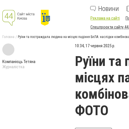
Новини
Реклама на сайті
П
Спецпроєкти сайту 44
Головна
Руїни та постраждала людина на місцях падіння БпЛА: наслідки комбінова
10:34, 17 червня 2025 р.
Руїни та
Компанієць Тетяна
Журналістка
місцях п
комбінов
ФОТО