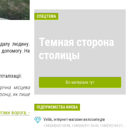
СПЕЦТЕМА
Темная сторона
ждалу людину.
а допомогу. На
столицы
талізації:
Всі матеріали тут
річна місцева
ронці, як пише
ПІДПРИЄМСТВА КИЄВА
таки ворога, -
Veliki, інтернет-магазин велосипедів
+380(68)607-38-88, +380(66)911-54-40, +380(93)764-27-28