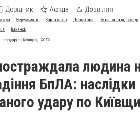
Довідник
Афіша
Дозвілля
огода
Нерухомість
Карта міста
Довідкова
Питання та відповіді
.ua
Вакансії
ного удару по Київщині, - ФОТО
 постраждала людина 
адіння БпЛА: наслідки
аного удару по Київщин