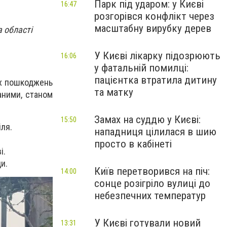
Парк під ударом: у Києві
16:47
розгорівся конфлікт через
масштабну вирубку дерев
а області
У Києві лікарку підозрюють
16:06
у фатальній помилці:
пацієнтка втратила дитину
ях пошкоджень
та матку
аними, станом
Замах на суддю у Києві:
15:50
ля.
нападниця цілилася в шию
просто в кабінеті
і.
и.
Київ перетворився на піч:
14:00
сонце розігріло вулиці до
небезпечних температур
У Києві готували новий
13:31