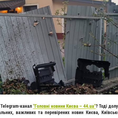
 Telegram-канал
"Головні новини Києва – 44.ua"
? Тоді дол
альних, важливих та перевірених новин Києва, Київськ