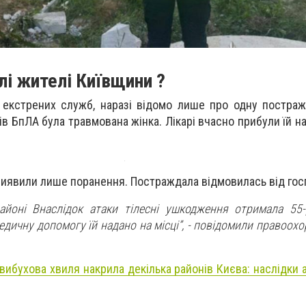
лі жителі Київщини ?
 екстрених служб, наразі відомо лише про одну постра
ів БпЛА була травмована жінка. Лікарі вчасно прибули їй н
виявили лише поранення. Постраждала відмовилась від госпі
йоні Внаслідок атаки тілесні ушкодження отримала 55-
едичну допомогу їй надано на місці”, - повідомили правоохо
вибухова хвиля накрила декілька районів Києва: наслідки а