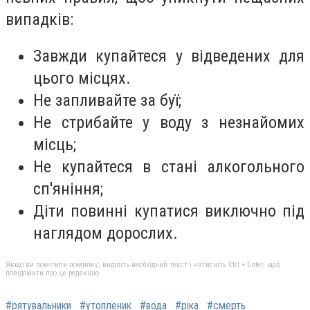
випадків:
Завжди купайтеся у відведених для
цього місцях.
Не запливайте за буї;
Не стрибайте у воду з незнайомих
місць;
Не купайтеся в стані алкогольного
сп'яніння;
Діти повинні купатися виключно під
наглядом дорослих.
Якщо ви помітили помилку, виділіть необхідний текст і натисніть Ctrl + Enter, щоб
повідомити про це редакцію
#рятувальники
#утопленик
#вода
#ріка
#смерть