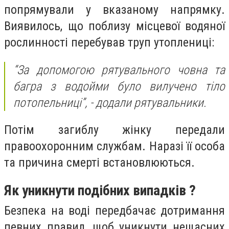
попрямували у вказаному напрямку.
Виявилось, що поблизу місцевої водяної
рослинності перебував труп утоплениці:
“За допомогою рятувального човна та
багра з водойми було вилучено тіло
потопельниці”, - додали рятувальники.
Потім загиблу жінку передали
правоохоронним службам. Наразі її особа
та причина смерті встановлюються.
Як уникнути подібних випадків ?
Безпека на воді передбачає дотримання
певних правил, щоб уникнути нещасних