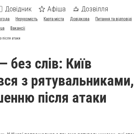
Довідник
Афіша
Дозвілля
огода
Нерухомість
Карта міста
Довідкова
Питання та відповіді
.ua
Вакансії
ю після атаки
— без слів: Київ
ся з рятувальниками,
шенню після атаки