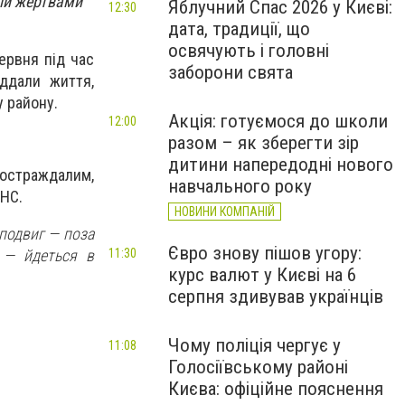
али жертвами
Яблучний Спас 2026 у Києві:
12:30
дата, традиції, що
освячують і головні
ервня під час
заборони свята
іддали життя,
 району.
Акція: готуємося до школи
12:00
разом – як зберегти зір
дитини напередодні нового
 постраждалим,
навчального року
СНС.
НОВИНИ КОМПАНІЙ
 подвиг — поза
Євро знову пішов угору:
— йдеться в
11:30
курс валют у Києві на 6
серпня здивував українців
Чому поліція чергує у
11:08
Голосіївському районі
Києва: офіційне пояснення