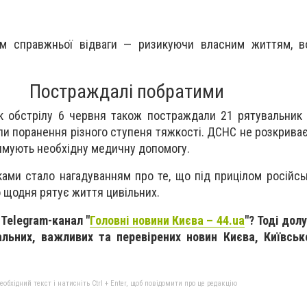
м справжньої відваги — ризикуючи власним життям, в
Постраждалі побратими
ок обстрілу 6 червня також постраждали 21 рятувальник
и поранення різного ступеня тяжкості. ДСНС не розкриває 
римують необхідну медичну допомогу.
ами стало нагадуванням про те, що під прицілом російсь
то щодня рятує життя цивільних.
 Telegram-канал "
Головні новини Києва – 44.ua
"? Тоді дол
альних, важливих та перевірених новин Києва, Київськ
бхідний текст і натисніть Ctrl + Enter, щоб повідомити про це редакцію