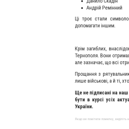
Данило Скадін
Андрій Ремінний
Ці троє стали символо
допомагати іншим.
Крім загиблих, внаслід
Тернополя. Вони отримал
але зазначає, що всі от
Прощання з рятувальник
лише військові, а й ті, х
Ще не підписані на наш
бути в курсі усіх акту
України.
Якщо ви помітили помилку, виділіть нео