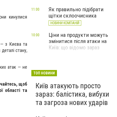
Як правильно підібрати
11:00
щітки склоочисника
они кинулися
НОВИНИ КОМПАНІЙ
Ціни на продукти можуть
10:00
змінитися після атаки на
 — з Києва та
Київ: що відомо зараз
деталі стану,
ких атак — не
ТОП НОВИНИ
учайтесь, щоб
Київ атакують просто
ої області та
зараз: балістика, вибухи
та загроза нових ударів