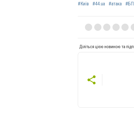
#Київ
#44.ua
#атака
#БП
Діліться цією новиною та підп