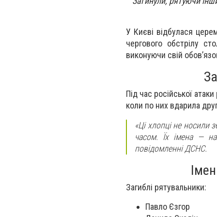
Загинули, рятуючи інш
У Києві відбулася церем
чергового обстрілу сто
виконуючи свій обов’язо
За
Під час російської атак
коли по них вдарила друг
«Ці хлопці не носили з
часом. Їх імена — на
повідомленні ДСНС.
Імен
Загиблі рятувальники:
Павло Єзгор