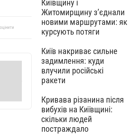
Київщину і
Житомирщину з’єднали
новими маршрутами: як
 оцінити
курсують потяги
Київ накриває сильне
задимлення: куди
влучили російські
ракети
Кривава різанина після
вибухів на Київщині:
скільки людей
постраждало