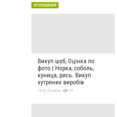
ОГОЛОШЕННЯ
Викуп шуб, Оцінка по
фото | Норка, соболь,
куница, рись. Викуп
хутряних виробів
44
18:00, 20 липня