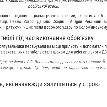
их. У Києві попрощалися з трьома рятувальниками, які ст
російської атаки.
онія прощання з трьома рятувальниками, які загинули 6 ч
лиці. Павло Єзгор, Данило Скадін і Андрій Ремінний в
к — рятуючи інших після ворожого удару по Солом’янському
гиблі під час виконання обов’язку
и рятувальники перебували на місці прильоту й допомагали
а ракета. Їхня загибель стала шоком для всієї спільноти Д
брої, не йшли в бій. Вони загинули, рятуючи життя інших. Їх
завжди в строю. Це біль, який не піддається словам»,
а, які назавжди залишаться у строю