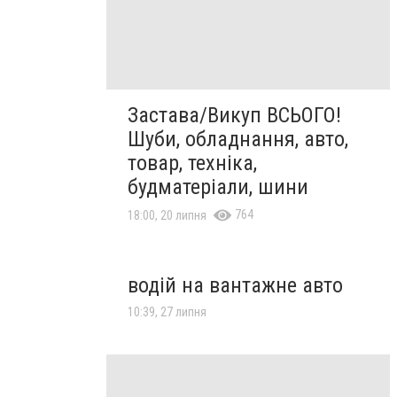
Застава/Викуп ВСЬОГО!
Шуби, обладнання, авто,
товар, техніка,
будматеріали, шини
764
18:00, 20 липня
водій на вантажне авто
10:39, 27 липня