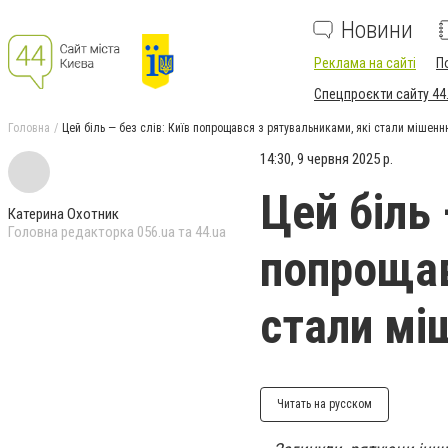
Новини
Реклама на сайті
П
Спецпроєкти сайту 44
Головна
Цей біль — без слів: Київ попрощався з рятувальниками, які стали мішенн
14:30, 9 червня 2025 р.
Цей біль 
Катерина Охотник
Головна редакторка 056.ua та 44.ua
попрощав
стали мі
Читать на русском