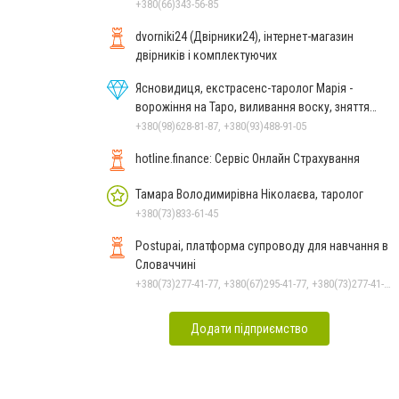
зняття порчі
+380(66)343-56-85
dvorniki24 (Двірники24), інтернет-магазин
двірників і комплектуючих
Ясновидиця, екстрасенс-таролог Марія -
ворожіння на Таро, виливання воску, зняття
порчі, постановка
+380(98)628-81-87, +380(93)488-91-05
hotline.finance: Сервіс Онлайн Страхування
Тамара Володимирівна Ніколаєва, таролог
+380(73)833-61-45
Postupai, платформа супроводу для навчання в
Словаччині
+380(73)277-41-77, +380(67)295-41-77, +380(73)277-41-77
Додати підприємство