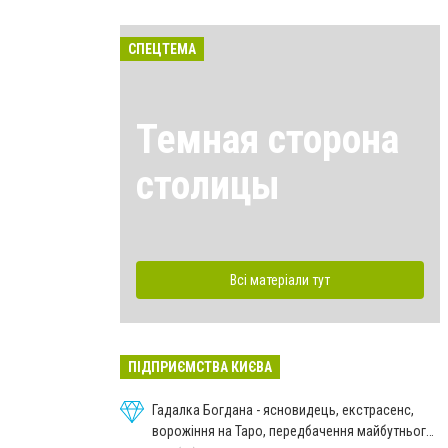
СПЕЦТЕМА
Темная сторона
столицы
Всі матеріали тут
ПІДПРИЄМСТВА КИЄВА
Гадалка Богдана - ясновидець, екстрасенс,
ворожіння на Таро, передбачення майбутнього,