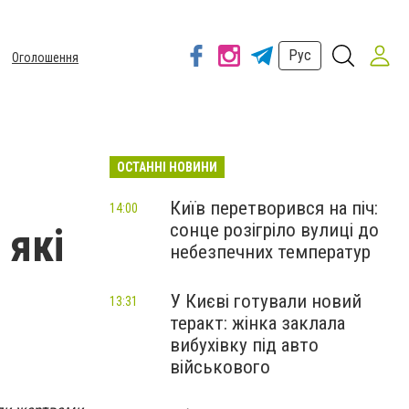
Рус
Оголошення
ОСТАННІ НОВИНИ
Київ перетворився на піч:
14:00
сонце розігріло вулиці до
 які
небезпечних температур
У Києві готували новий
13:31
теракт: жінка заклала
вибухівку під авто
військового