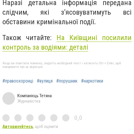
Наразі детальна інформація передана
слідчим, які зʼясовуватимуть всі
обставини кримінальної події.
Також читайте:
На Київщині посилили
контроль за водіями: деталі
Якщо ви помітили помилку, виділіть необхідний текст і натисніть Ctrl + Enter, щоб
повідомити про це редакцію
#правоохоронці
#вулиця
#порушник
#наркотики
Компанієць Тетяна
Журналістка
0,0
Авторизуйтесь
, щоб оцінити