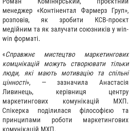
Роман Комінярський, проєктний
менеджер «Контінентал Фармерз Груп»,
розповів, як зробити КСВ-проєкт
медійним та як залучати союзників у win-
win форматі.
«
Справжнє мистецтво маркетингових
комцнікацій можуть створювати тільки
люди, які мають мотивацію та спільні
цінності
», — зазначила Анастасія
Ливинець, керівниця центру
маркетингових комунікацій МХП.
Спікерка поділилася філософією та
принципами роботи маркетингових
комунікацій МХП.