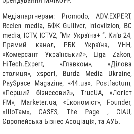
брендування MAIKOFF.
Медіапартнерам: Promodo, ADV.EXPERT,
Reclen media, БФК Gulliver, Infoviizion, BC
media, ICTV, ICTV2, “Ми Україна+ ”, Київ 24,
Прямий канал, РБК Україна, УНН,
«Комерсант Український», Liga Zakon,
HiTech.Expert, «Главком», «Ділова
столиця», xsport, Burda Media Ukraine,
PaySpace Magazine, «44.ua», Postfactum,
«Перший бізнесовий», TrueUA, «Логіст
FM», Marketer.ua, «Економіст», Founder,
«ШоТам», CASES, The Page , CIAU,
Європейська Бізнес Асоціація, та АУБ.