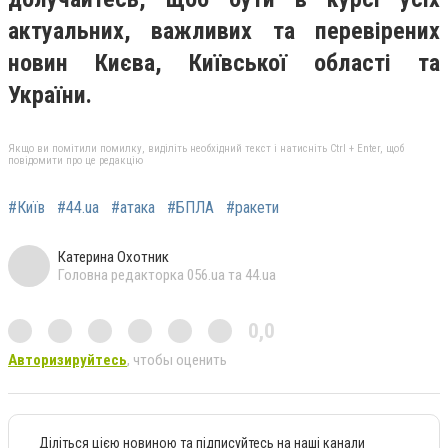
актуальних, важливих та перевірених
новин Києва, Київської області та
України.
Якщо ви помітили помилку, виділіть необхідний текст і натисніть Ctrl + Enter, щоб
повідомити про це редакцію
#Київ
#44.ua
#атака
#БПЛА
#ракети
Катерина Охотник
Головна редакторка 056.ua та 44.ua
0,0
Авторизируйтесь
, чтобы оценить
Діліться цією новиною та підписуйтесь на наші канали